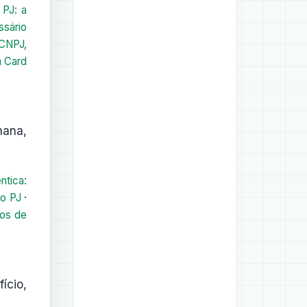
 PJ: a
ssário
 CNPJ,
m Card
mana,
ntica:
co PJ
·
dos de
ício,