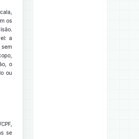
cala,
em os
isão.
el: a
s sem
copo,
ão, o
do ou
/CPF,
as se