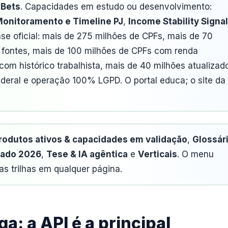
 Bets
. Capacidades em estudo ou desenvolvimento:
onitoramento e Timeline PJ
,
Income Stability Signal
ase oficial: mais de 275 milhões de CPFs, mais de 70
 fontes, mais de 100 milhões de CPFs com renda
om histórico trabalhista, mais de 40 milhões atualizad
deral e operação 100% LGPD. O portal educa; o site da
rodutos ativos & capacidades em validação
,
Glossár
ado 2026
,
Tese & IA agêntica
e
Verticais
. O menu
s trilhas em qualquer página.
a: a API é a principal