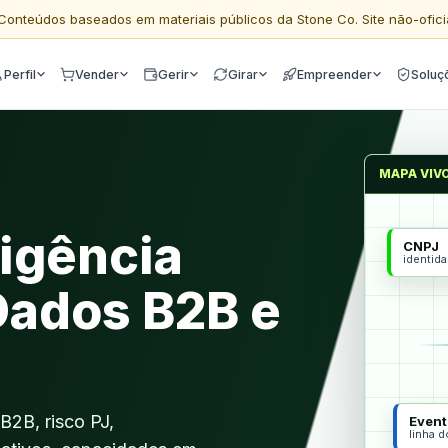
Conteúdos baseados em materiais públicos da Stone Co. Site não-ofici
Perfil
Vender
Gerir
Girar
Empreender
Soluç
MAPA VIV
ligência
CNPJ
identid
Dados B2B e
B2B, risco PJ,
Event
linha 