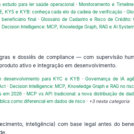
 estudo para ler saúde operacional
·
Monitoramento e Timeline
, KYS e KYB: conheça cada elo da cadeia de verificação
·
Glo
eneficiário final
·
Glossário de Cadastro e Risco de Crédito:
e Decision Intelligence: MCP, Knowledge Graph, RAG e AI Syste
regras e dossiês de compliance — com supervisão hu
e produto ativo e integração em desenvolvimento.
em desenvolvimento para KYC e KYB
·
Governança de IA agê
Act
·
Decision Intelligence: MCP, Knowledge Graph e RAG no ris
es em 2026
·
MCP vs API tradicional: a nova distribuição de da
blica como diferencial em dados de risco
·
+3 nesta categoria
ecimento, inteligência) com base legal antes do benef
de.