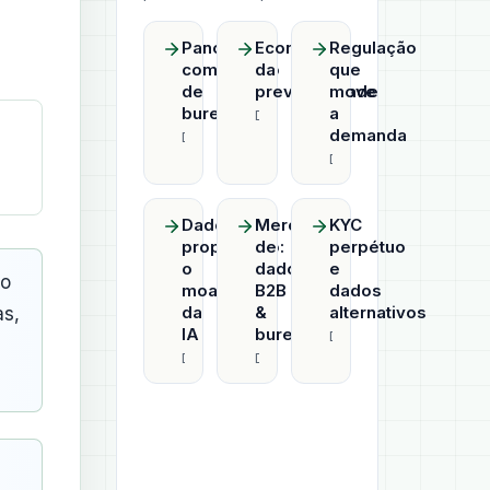
Panorama
Economia
Regulação
competitivo
da
que
de
previsibilidade
move
bureaus
a
Datahub
demanda
Datahub
Datahub
Dado
Mercado
KYC
proprietário:
de
perpétuo
o
dados
e
co
moat
B2B
dados
da
&
alternativos
as,
IA
bureaus
Datahub
Datahub
Datahub