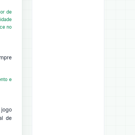
or de
lidade
nce no
empre
ento e
 jogo
al de