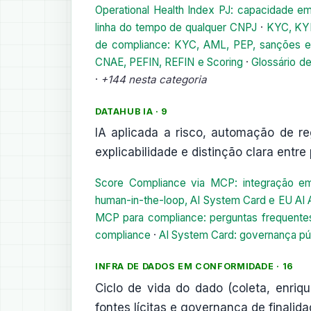
Operational Health Index PJ: capacidade em
linha do tempo de qualquer CNPJ
·
KYC, KYE
de compliance: KYC, AML, PEP, sanções e b
CNAE, PEFIN, REFIN e Scoring
·
Glossário d
·
+144 nesta categoria
DATAHUB IA · 9
IA aplicada a risco, automação de 
explicabilidade e distinção clara entr
Score Compliance via MCP: integração 
human-in-the-loop, AI System Card e EU AI 
MCP para compliance: perguntas frequent
compliance
·
AI System Card: governança pú
INFRA DE DADOS EM CONFORMIDADE · 16
Ciclo de vida do dado (coleta, enriqu
fontes lícitas e governança de finalida