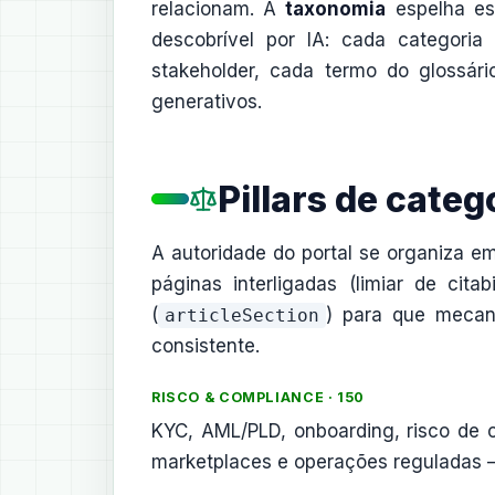
relacionam. A
taxonomia
espelha es
descobrível por IA: cada categori
stakeholder, cada termo do glossár
generativos.
Pillars de categ
A autoridade do portal se organiza e
páginas interligadas (limiar de cit
(
) para que mecan
articleSection
consistente.
RISCO & COMPLIANCE · 150
KYC, AML/PLD, onboarding, risco de c
marketplaces e operações reguladas — 