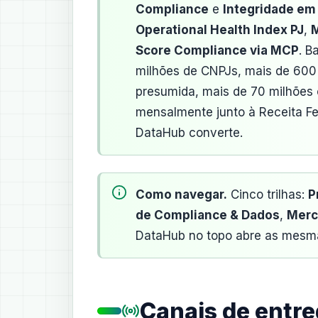
Compliance
e
Integridade em
Operational Health Index PJ
,
M
Score Compliance via MCP
. B
milhões de CNPJs, mais de 600
presumida, mais de 70 milhões c
mensalmente junto à Receita Fe
DataHub converte.
Como navegar.
Cinco trilhas:
P
de Compliance & Dados
,
Merc
DataHub no topo abre as mesma
Canais de entreg