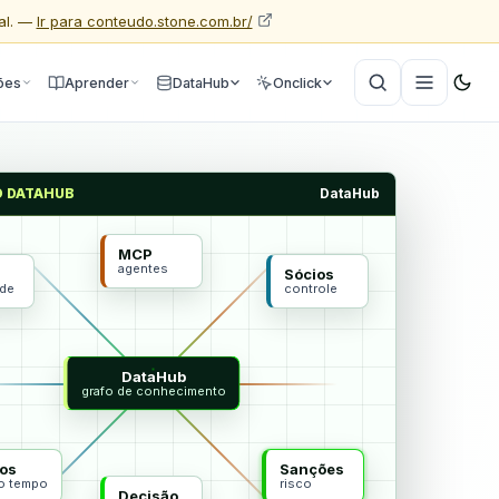
al. —
Ir para conteudo.stone.com.br/
ões
Aprender
DataHub
Onclick
O DATAHUB
DataHub
MCP
agentes
Sócios
ade
controle
DataHub
grafo de conhecimento
os
Sanções
do tempo
risco
Decisão