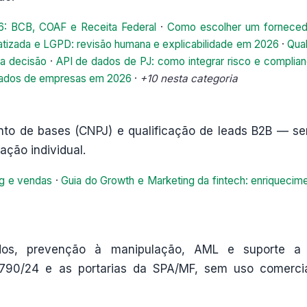
: BCB, COAF e Receita Federal
·
Como escolher um forneced
tizada e LGPD: revisão humana e explicabilidade em 2026
·
Qua
da decisão
·
API de dados de PJ: como integrar risco e complia
e dados de empresas em 2026
·
+10 nesta categoria
ento de bases (CNPJ) e qualificação de leads B2B — s
ação individual.
ng e vendas
·
Guia do Growth e Marketing da fintech: enriquecim
idos, prevenção à manipulação, AML e suporte a
.790/24 e as portarias da SPA/MF, sem uso comerci