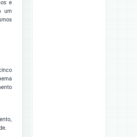
nos e
ia um
ismos
cinco
chema
mento
ento,
de.