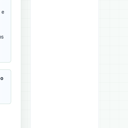
e
os
io