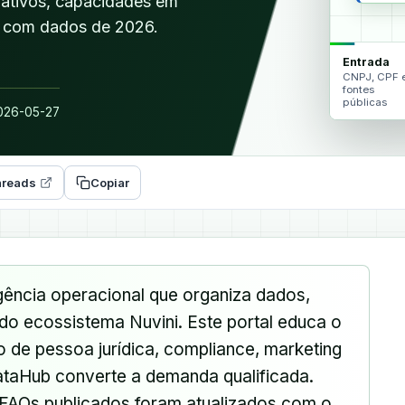
 ativos, capacidades em
ca com dados de 2026.
Entrada
CNPJ, CPF 
fontes
públicas
26-05-27
reads
Copiar
gência operacional que organiza dados,
do ecossistema Nuvini. Este portal educa o
 de pessoa jurídica, compliance, marketing
ataHub converte a demanda qualificada.
e FAQs publicados foram atualizados com o