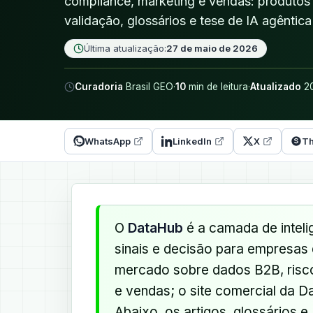
compliance, marketing e vendas: produtos
validação, glossários e tese de IA agênti
Última atualização:
27 de maio de 2026
Curadoria
Brasil GEO
·
10
min de leitura
·
Atualizado
20
WhatsApp
LinkedIn
X
Th
O
DataHub
é a camada de inteli
sinais e decisão para empresas 
mercado sobre dados B2B, risco
e vendas; o site comercial da D
Abaixo, os artigos, glossários 