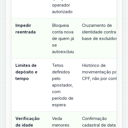
operador
autorizado
Impedir
Bloqueia
Cruzamento de
reentrada
conta nova
identidade contra a
de quem já
base de excluídos
se
autoexcluiu
Limites de
Tetos
Histórico de
depósito e
definidos
movimentação por
tempo
pelo
CPF, não por conta
apostador,
com
período de
espera
Verificação
Veda
Confirmação
de idade
menores
cadastral de data de