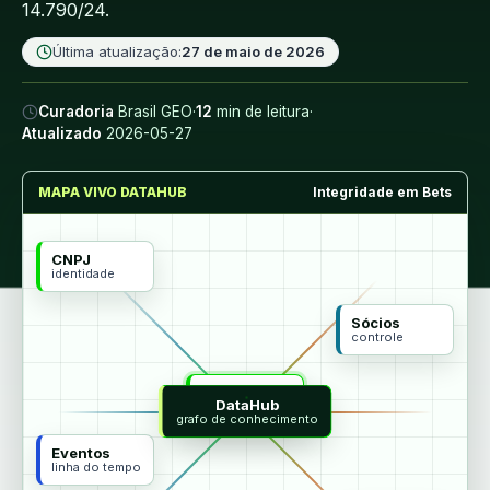
14.790/24.
Última atualização:
27 de maio de 2026
Curadoria
Brasil GEO
·
12
min de leitura
·
Atualizado
2026-05-27
MAPA VIVO DATAHUB
Integridade em Bets
CNPJ
identidade
Sócios
controle
MCP
DataHub
agentes
grafo de conhecimento
Eventos
linha do tempo