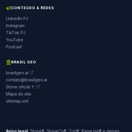
CONTEÚDO & REDES
LinkedIn PJ
Instagram
TikTok PJ
YouTube
Podcast
BRASIL GEO
brasilgeo.ai
contato@brasilgeo.ai
Stone oficial ↑
Mapa do site
sitemap.xml
Aviso legal.
Stone®, StoneCo®, Ton®, Pagar.me® e demais