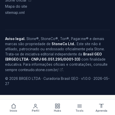
Stone oficial
Mapa do site
sitemap.xml
Aviso legal.
Stone®, StoneCo®, Ton®, Pagar.me® e demais
marcas são propriedade de
StoneCo Ltd.
. Este site não é
afiliado, patrocinado ou endossado oficialmente pela Stone.
Trata-se de iniciativa editorial independente da
Brasil GEO
(BRGEO LTDA · CNPJ 66.051.295/0001-33)
com finalidade
educativa. Para informações oficiais e contratações, consulte
conteudo.stone.com.br/
sempre
.
© 2026 BRGEO LTDA · Curadoria Brasil GEO · v1.0.0 · 2026-05-
27
Início
Perfil
Hubs
Tools
Aprenda