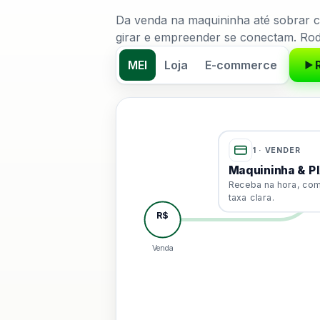
Da venda na maquininha até sobrar ca
girar e empreender se conectam. Rod
MEI
Loja
E-commerce
Fluxo horizontal em cinco partes.
1 · VENDER
Maquininha & P
Receba na hora, co
taxa clara.
R$
Venda