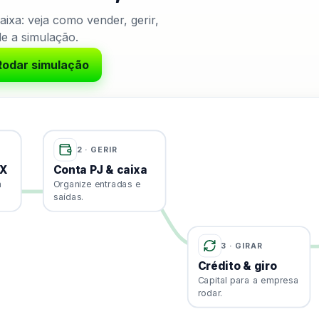
ixa: veja como vender, gerir,
e a simulação.
Rodar simulação
 Entra a Venda em reais; passa por quatro estágios em sequ
2 · GERIR
IX
Conta PJ & caixa
m
Organize entradas e
saídas.
3 · GIRAR
Crédito & giro
Capital para a empresa
rodar.