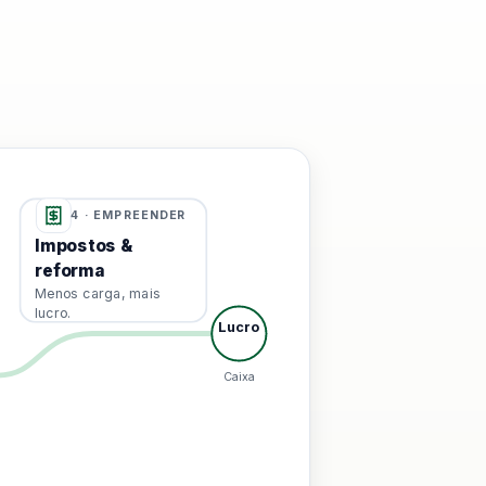
ência: Vender com maquininha e PIX, Gerir com conta PJ e f
4 · EMPREENDER
Impostos &
reforma
Menos carga, mais
lucro.
Lucro
Caixa