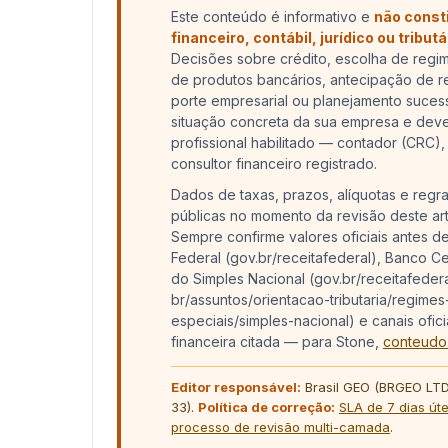
Este conteúdo é informativo e
não const
financeiro, contábil, jurídico ou tribut
Decisões sobre crédito, escolha de regime
de produtos bancários, antecipação de 
porte empresarial ou planejamento suce
situação concreta da sua empresa e dev
profissional habilitado — contador (CRC
consultor financeiro registrado.
Dados de taxas, prazos, alíquotas e regra
públicas no momento da revisão deste art
Sempre confirme valores oficiais antes de
Federal (gov.br/receitafederal), Banco Cen
do Simples Nacional (gov.br/receitafedera
br/assuntos/orientacao-tributaria/regimes
especiais/simples-nacional) e canais oficia
financeira citada — para Stone,
conteudo
Editor responsável:
Brasil GEO (BRGEO LTD
33).
Política de correção:
SLA de 7 dias úte
processo de revisão multi-camada
.