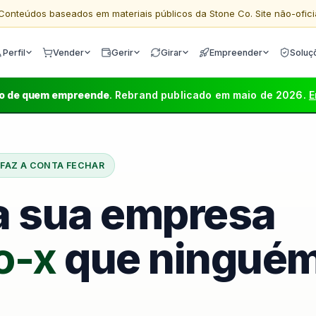
Conteúdos baseados em materiais públicos da Stone Co. Site não-ofici
Perfil
Vender
Gerir
Girar
Empreender
Soluç
co de quem empreende
. Rebrand publicado em maio de 2026.
E
 FAZ A CONTA FECHAR
da sua empresa
io-x
que ninguém