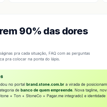
rem 90% das dores
b-páginas pra cada situação, FAQ com as perguntas
ica pra colocar na ponta do lápis.
26
idou no portal
brand.stone.com.br
a virada de posicionam
ategoria de
banco de quem empreende
. Nova tagline, no
Stone + Ton + StoneCo + Pagar.me integrado) e identidade v