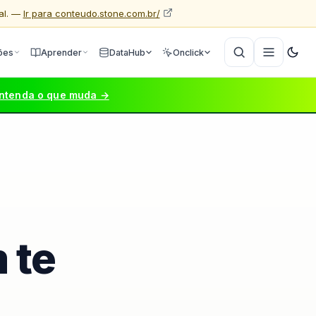
al. —
Ir para conteudo.stone.com.br/
ões
Aprender
DataHub
Onclick
ntenda o que muda →
 te