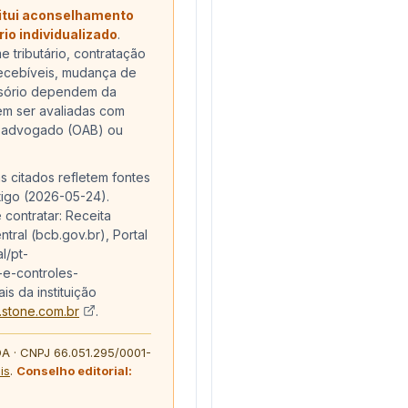
itui aconselhamento
ário individualizado
.
 tributário, contratação
recebíveis, mudança de
ssório dependem da
em ser avaliadas com
), advogado (OAB) ou
s citados refletem fontes
igo (
2026-05-24
).
 contratar: Receita
tral (bcb.gov.br), Portal
l/pt-
-e-controles-
is da instituição
.stone.com.br
.
A · CNPJ 66.051.295/0001-
is
.
Conselho editorial: