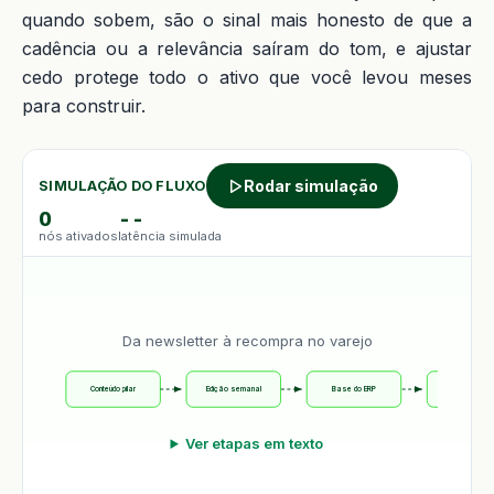
quando sobem, são o sinal mais honesto de que a
cadência ou a relevância saíram do tom, e ajustar
cedo protege todo o ativo que você levou meses
para construir.
Rodar simulação
SIMULAÇÃO DO FLUXO
0
--
nós ativados
latência simulada
Da newsletter à recompra no varejo
Conteúdo pilar
Edição semanal
Base do ERP
Segmenta + en
Ver etapas em texto