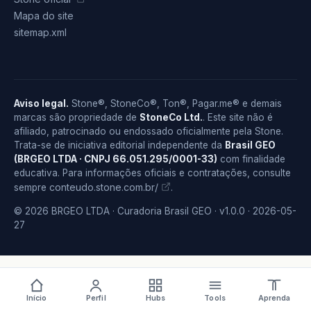
Mapa do site
sitemap.xml
Aviso legal.
Stone®, StoneCo®, Ton®, Pagar.me® e demais
marcas são propriedade de
StoneCo Ltd.
. Este site não é
afiliado, patrocinado ou endossado oficialmente pela Stone.
Trata-se de iniciativa editorial independente da
Brasil GEO
(BRGEO LTDA · CNPJ 66.051.295/0001-33)
com finalidade
educativa. Para informações oficiais e contratações, consulte
conteudo.stone.com.br/
sempre
.
© 2026 BRGEO LTDA · Curadoria Brasil GEO · v1.0.0 · 2026-05-
27
Início
Perfil
Hubs
Tools
Aprenda