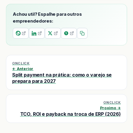
Achou util? Espalhe para outros
empreendedores:
ONCLICK
← Anterior
Split payment na prática: como o varejo se
prepara para 2027
ONCLICK
Proximo →
TCO, ROI e payback na troca de ERP (2026)