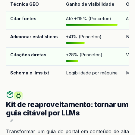
Técnica GEO
Ganho de visibilidade
Com
Citar fontes
Até +115% (Princeton)
Atri
Adicionar estatísticas
+41% (Princeton)
Núm
Citações diretas
+28% (Princeton)
Voz 
Schema e llms.txt
Legibilidade por máquina
Marc
Kit de reaproveitamento: tornar um
guia citável por LLMs
Transformar um guia do portal em conteúdo de alta