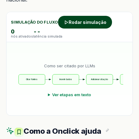
Rodar simulação
SIMULAÇÃO DO FLUXO
0
--
nós ativados
latência simulada
Como ser citado por LLMs
Citar fontes
Inserir dados
Adicionar citação
Estruturar chu
Ver etapas em texto
Como a Onclick ajuda