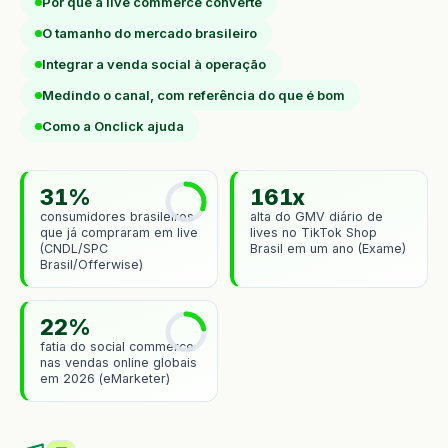
Por que a live commerce converte
O tamanho do mercado brasileiro
Integrar a venda social à operação
Medindo o canal, com referência do que é bom
Como a Onclick ajuda
31%
161x
consumidores brasileiros
alta do GMV diário de
que já compraram em live
lives no TikTok Shop
(CNDL/SPC
Brasil em um ano (Exame)
Brasil/Offerwise)
22%
fatia do social commerce
nas vendas online globais
em 2026 (eMarketer)