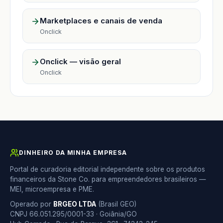
Marketplaces e canais de venda
Onclick
Onclick — visão geral
Onclick
DINHEIRO DA MINHA EMPRESA
Portal de curadoria editorial independente sobre os produtos
financeiros da Stone Co. para empreendedores brasileiros —
MEI, microempresa e PME.
Operado por
BRGEO LTDA
(Brasil GEO)
CNPJ 66.051.295/0001-33 · Goiânia/GO