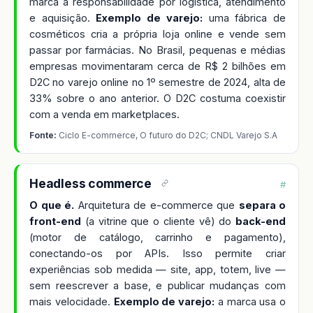
marca a responsabilidade por logística, atendimento
e aquisição.
Exemplo de varejo:
uma fábrica de
cosméticos cria a própria loja online e vende sem
passar por farmácias. No Brasil, pequenas e médias
empresas movimentaram cerca de R$ 2 bilhões em
D2C no varejo online no 1º semestre de 2024, alta de
33% sobre o ano anterior. O D2C costuma coexistir
com a venda em marketplaces.
Fonte:
Ciclo E-commerce, O futuro do D2C; CNDL Varejo S.A
Headless commerce
#
O que é.
Arquitetura de e-commerce que
separa o
front-end
(a vitrine que o cliente vê) do
back-end
(motor de catálogo, carrinho e pagamento),
conectando-os por APIs. Isso permite criar
experiências sob medida — site, app, totem, live —
sem reescrever a base, e publicar mudanças com
mais velocidade.
Exemplo de varejo:
a marca usa o