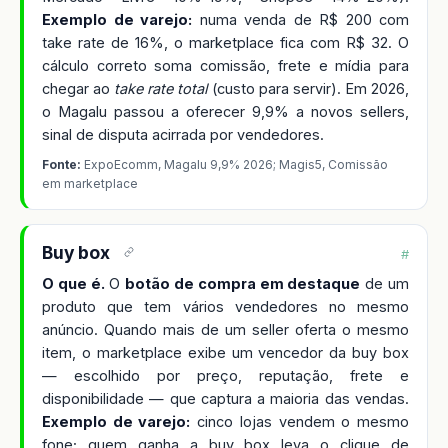
Exemplo de varejo:
numa venda de R$ 200 com
take rate de 16%, o marketplace fica com R$ 32. O
cálculo correto soma comissão, frete e mídia para
chegar ao
take rate total
(custo para servir). Em 2026,
o Magalu passou a oferecer 9,9% a novos sellers,
sinal de disputa acirrada por vendedores.
Fonte:
ExpoEcomm, Magalu 9,9% 2026; Magis5, Comissão
em marketplace
Buy box
#
O que é.
O
botão de compra em destaque
de um
produto que tem vários vendedores no mesmo
anúncio. Quando mais de um seller oferta o mesmo
item, o marketplace exibe um vencedor da buy box
— escolhido por preço, reputação, frete e
disponibilidade — que captura a maioria das vendas.
Exemplo de varejo:
cinco lojas vendem o mesmo
fone; quem ganha a buy box leva o clique de