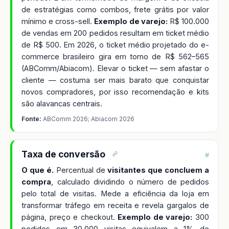
de estratégias como combos, frete grátis por valor
mínimo e cross-sell.
Exemplo de varejo:
R$ 100.000
de vendas em 200 pedidos resultam em ticket médio
de R$ 500. Em 2026, o ticket médio projetado do e-
commerce brasileiro gira em torno de R$ 562–565
(ABComm/Abiacom). Elevar o ticket — sem afastar o
cliente — costuma ser mais barato que conquistar
novos compradores, por isso recomendação e kits
são alavancas centrais.
Fonte:
ABComm 2026; Abiacom 2026
Taxa de conversão
#
O que é.
Percentual de
visitantes que concluem a
compra
, calculado dividindo o número de pedidos
pelo total de visitas. Mede a eficiência da loja em
transformar tráfego em receita e revela gargalos de
página, preço e checkout.
Exemplo de varejo:
300
pedidos em 30.000 visitas equivalem a 1% de