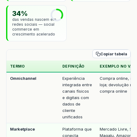
34%
das vendas nascem em
redes sociais — social
commerce em
crescimento acelerado
Copiar tabela
TERMO
DEFINIÇÃO
EXEMPLO NO VAR
Omnichannel
Experiência
Compra online, reti
integrada entre
loja; devolução na 
canais físicos
compra online
e digitais com
dados de
cliente
unificados
Marketplace
Plataforma que
Mercado Livre, Sh
conecta
Magalu, Amazon B