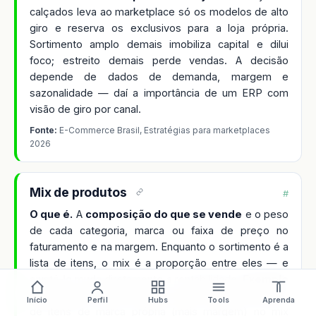
calçados leva ao marketplace só os modelos de alto
giro e reserva os exclusivos para a loja própria.
Sortimento amplo demais imobiliza capital e dilui
foco; estreito demais perde vendas. A decisão
depende de dados de demanda, margem e
sazonalidade — daí a importância de um ERP com
visão de giro por canal.
Fonte:
E-Commerce Brasil, Estratégias para marketplaces
2026
Mix de produtos
#
O que é.
A
composição do que se vende
e o peso
de cada categoria, marca ou faixa de preço no
faturamento e na margem. Enquanto o sortimento é a
lista de itens, o mix é a proporção entre eles — e
ajustá-lo muda diretamente a rentabilidade.
Exemplo
de varejo:
uma farmácia que aumenta a participação
Início
Perfil
Hubs
Tools
Aprenda
de itens de marca própria (mais margem) no mix