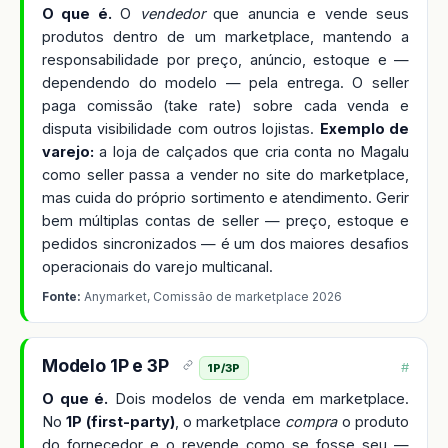
O que é.
O
vendedor
que anuncia e vende seus
produtos dentro de um marketplace, mantendo a
responsabilidade por preço, anúncio, estoque e —
dependendo do modelo — pela entrega. O seller
paga comissão (take rate) sobre cada venda e
disputa visibilidade com outros lojistas.
Exemplo de
varejo:
a loja de calçados que cria conta no Magalu
como seller passa a vender no site do marketplace,
mas cuida do próprio sortimento e atendimento. Gerir
bem múltiplas contas de seller — preço, estoque e
pedidos sincronizados — é um dos maiores desafios
operacionais do varejo multicanal.
Fonte:
Anymarket, Comissão de marketplace 2026
Modelo 1P e 3P
#
1P/3P
O que é.
Dois modelos de venda em marketplace.
No
1P (first-party)
, o marketplace
compra
o produto
do fornecedor e o revende como se fosse seu —