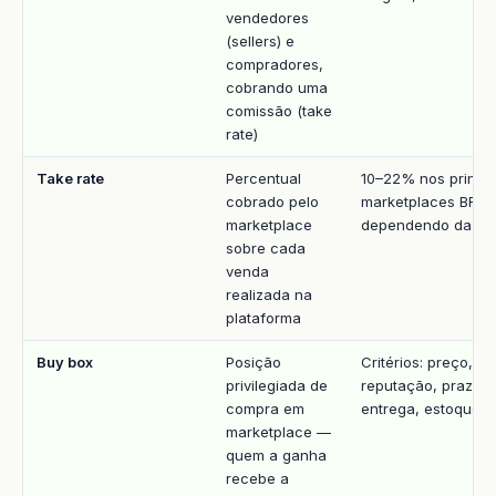
vendedores
(sellers) e
compradores,
cobrando uma
comissão (take
rate)
Take rate
Percentual
10–22% nos princip
cobrado pelo
marketplaces BR
marketplace
dependendo da cat
sobre cada
venda
realizada na
plataforma
Buy box
Posição
Critérios: preço,
privilegiada de
reputação, prazo 
compra em
entrega, estoque
marketplace —
quem a ganha
recebe a