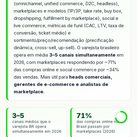
(omnichannel, unified commerce, D2C, headless),
marketplaces e modelos (1P/3P, take rate, buy box,
dropshipping, fulfillment by marketplace), social e
live commerce, métricas de funil (CAC, LTV, taxa de
conversão, ticket médio) e
sortimento/preço/recomendação (precificação
dinâmica, cross-sell, up-sell). O varejista brasileiro
opera em média
3–5 canais simultaneamente
em
2026, com marketplaces respondendo por ~71%
das compras online e social commerce por ~34%
das vendas. Mais útil para
heads comerciais,
gerentes de e-commerce e analistas de
marketplace
.
3–5
71%
canais médios que o
das compras online no
varejista BR opera
Brasil passam por
simultaneamente em 2026
marketplaces (2026)