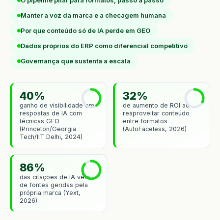
O pipeline pilar para formatos, passo a passo
Manter a voz da marca e a checagem humana
Por que conteúdo só de IA perde em GEO
Dados próprios do ERP como diferencial competitivo
Governança que sustenta a escala
40%
32%
ganho de visibilidade em
de aumento de ROI ao
respostas de IA com
reaproveitar conteúdo
técnicas GEO
entre formatos
(Princeton/Georgia
(AutoFaceless, 2026)
Tech/IIT Delhi, 2024)
86%
das citações de IA vêm
de fontes geridas pela
própria marca (Yext,
2026)