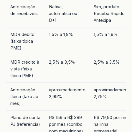
Antecipação
Nativa,
Sim, produto
de recebíveis
automática ou
Receba Rápido e
D+1
Antecipa
MDR débito
1,5% a 1,9%
1,5% a 1,9%
(faixa típica
PME)
MDR crédito à
2,5% a 3,5%
2,5% a 3,5%
vista (faixa
típica PME)
Antecipação
aproximadamente
aproximadamente
típica (taxa ao
2,99%
2,75%
mês)
Plano de conta
R$ 159 a R$ 389
R$ 79,90 por mês
PJ (referência)
por mês (combo
na linha
com maquininha)
empresarial