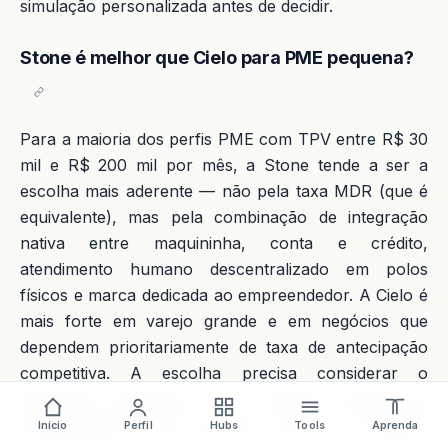
simulação personalizada antes de decidir.
Stone é melhor que Cielo para PME pequena?
Para a maioria dos perfis PME com TPV entre R$ 30
mil e R$ 200 mil por mês, a Stone tende a ser a
escolha mais aderente — não pela taxa MDR (que é
equivalente), mas pela combinação de integração
nativa entre maquininha, conta e crédito,
atendimento humano descentralizado em polos
físicos e marca dedicada ao empreendedor. A Cielo é
mais forte em varejo grande e em negócios que
dependem prioritariamente de taxa de antecipação
competitiva. A escolha precisa considerar o
segmento específico e a relação prévia do
empreendedor com bancos. Não há resposta
Início
Perfil
Hubs
Tools
Aprenda