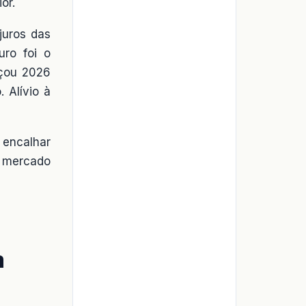
or.
juros das
ro foi o
eçou 2026
 Alívio à
 encalhar
o mercado
m