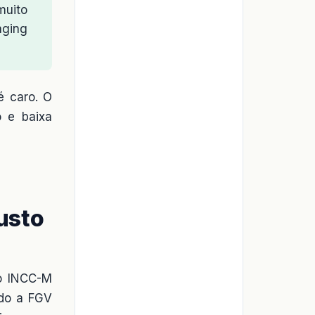
muito
aging
é caro. O
o e baixa
usto
 o INCC-M
ndo a FGV