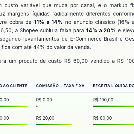
 custo variável que muda por canal, e o markup f
uz margens líquidas radicalmente diferentes confor
ivre cobra de
11% a 14%
no anúncio clássico (16% 
 6,50; a Shopee subiu a faixa para
14% a 20%
e elev
, segundo levantamentos de E-Commerce Brasil e Ge
e fica com até 44% do valor da venda.
 para um produto de custo R$ 60,00 vendido a R$ 1
O AO CLIENTE
COMISSÃO + TAXA FIXA
RECEITA LÍQUIDA D
0,00
R$ 0,00
R$ 100,00
0,00
R$ 20,00
R$ 80,00