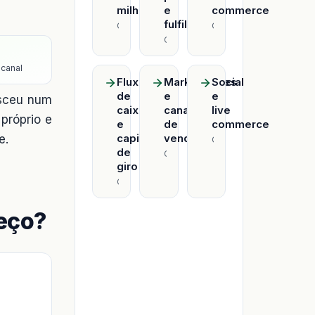
milha
e
commerce
fulfillment
Onclick
Onclick
Onclick
canal
Fluxo
Marketplaces
Social
de
e
e
asceu num
caixa
canais
live
 próprio e
e
de
commerce
capital
venda
e.
Onclick
de
Onclick
giro
Onclick
reço?