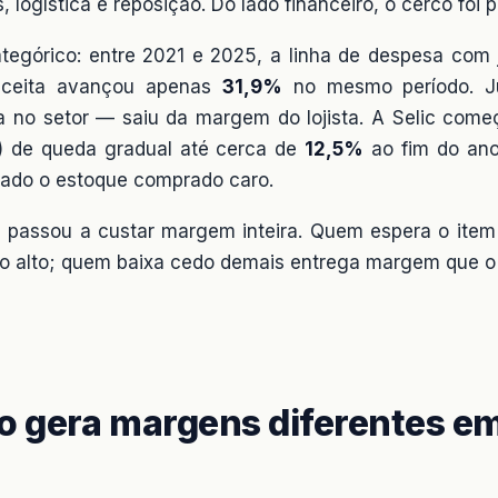
logística e reposição. Do lado financeiro, o cerco foi pi
tegórico: entre 2021 e 2025, a linha de despesa com 
eceita avançou apenas
31,9%
no mesmo período. Ju
eza no setor — saiu da margem do lojista. A Selic com
) de queda gradual até cerca de
12,5%
ao fim do ano.
rrado o estoque comprado caro.
ra passou a custar margem inteira. Quem espera o item
uro alto; quem baixa cedo demais entrega margem que 
o gera margens diferentes e