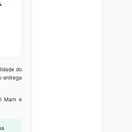
%
ilidade do
o entrega
el Marn e
ma