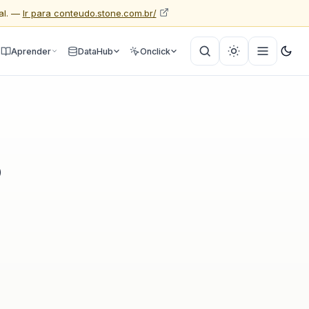
al. —
Ir para conteudo.stone.com.br/
Aprender
DataHub
Onclick
o