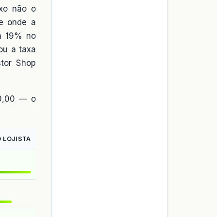
ixo não o
me onde a
a 19% no
ou a taxa
stor Shop
00,00 — o
O LOJISTA
MARGEM SOBRE O PREÇO
40%
20%