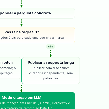
ponder à pergunta concreta
Passa na regra 9:1?
ições úteis para cada uma que cita a marca.
sim
m pitch
Publicar a resposta longa
primeiro; o
Publicar com disclosure:
eputação.
curadoria independente, sem
patrocínio.
Medir citação em LLM
a de menção em ChatGPT, Gemini, Perplexity e
 e o tráfego de retorno ao DataHub.