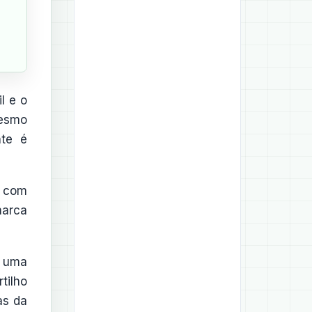
l e o
mesmo
nte é
ê com
marca
e uma
tilho
as da