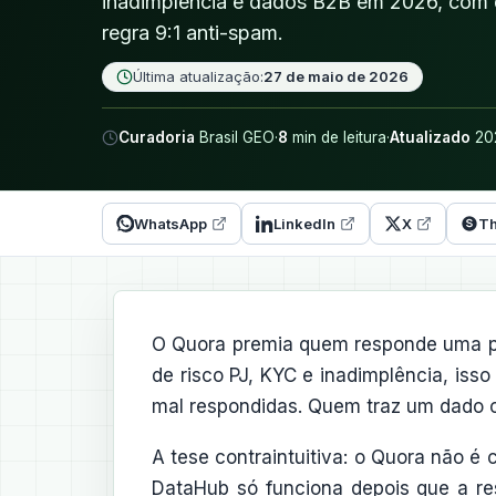
inadimplência e dados B2B em 2026, com 
regra 9:1 anti-spam.
Última atualização:
27 de maio de 2026
Curadoria
Brasil GEO
·
8
min de leitura
·
Atualizado
20
WhatsApp
LinkedIn
X
Th
O Quora premia quem responde uma pe
de risco PJ, KYC e inadimplência, iss
mal respondidas. Quem traz um dado c
A tese contraintuitiva: o Quora não é 
DataHub só funciona depois que a resp