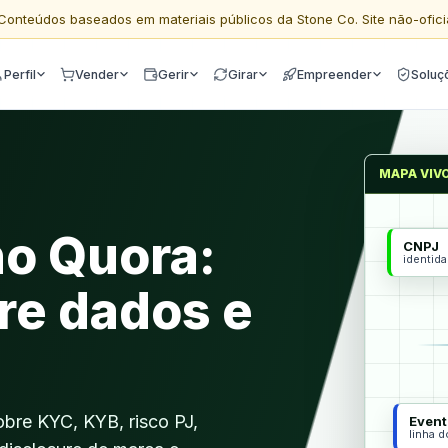
Conteúdos baseados em materiais públicos da Stone Co. Site não-ofici
Perfil
Vender
Gerir
Girar
Empreender
Soluç
MAPA VIV
no Quora:
CNPJ
identid
re dados e
bre KYC, KYB, risco PJ,
Event
linha 