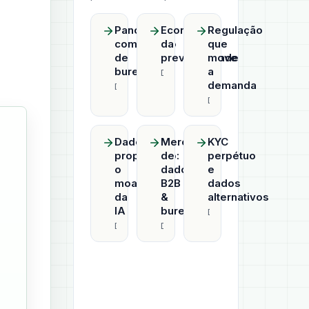
Panorama
Economia
Regulação
competitivo
da
que
de
previsibilidade
move
bureaus
a
Datahub
demanda
Datahub
Datahub
Dado
Mercado
KYC
proprietário:
de
perpétuo
o
dados
e
moat
B2B
dados
da
&
alternativos
IA
bureaus
Datahub
Datahub
Datahub