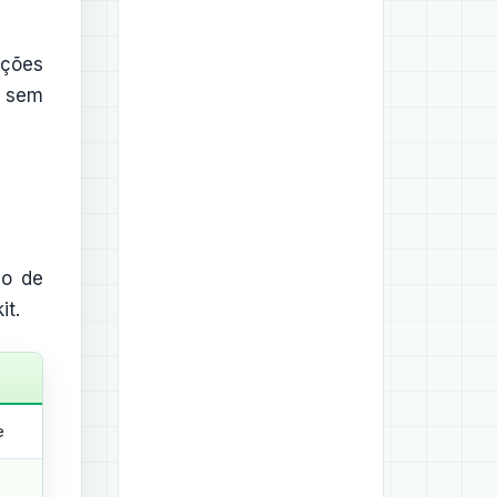
ições
o sem
ho de
it.
e