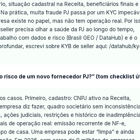
io, situação cadastral na Receita, beneficiários finais e
 Na prática, muita fraude PJ passa por um KYC impecáv
resa existe no papel, mas não tem operação real. Por is
seller precisa olhar a saúde da PJ ao longo do tempo,
rabalho com dados e risco (Brasil GEO / DataHub) e é o
profundar, escrevi sobre KYB de seller aqui: /datahub/ky
o risco de um novo fornecedor PJ?” (tom checklist út
 casos. Primeiro, cadastro: CNPJ ativo na Receita,
presa diz fazer, quadro societário sem inconsistência
 ações judiciais, restrições e histórico de inadimplência
nais de operação real: emissão recorrente de NF-e,
po de casa. Uma empresa pode estar “limpa” e ainda