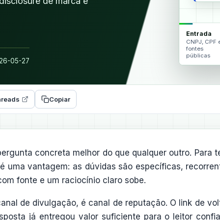
disclosure de marca e
Entrada
CNPJ, CPF 
fontes
públicas
26-05-27
reads
Copiar
rgunta concreta melhor do que qualquer outro. Para 
o é uma vantagem: as dúvidas são específicas, recorren
om fonte e um raciocínio claro sobe.
canal de divulgação, é canal de reputação. O link de vol
osta já entregou valor suficiente para o leitor confi