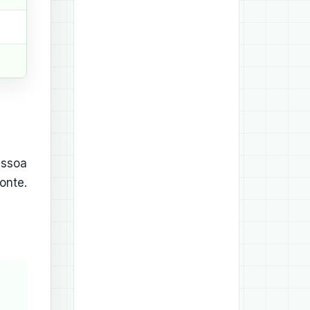
essoa
onte.