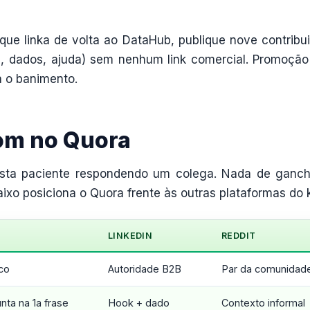
que linka de volta ao DataHub, publique nove contribu
os, dados, ajuda) sem nenhum link comercial. Promoçã
a o banimento.
tom no Quora
ista paciente respondendo um colega. Nada de ganc
xo posiciona o Quora frente às outras plataformas do k
LINKEDIN
REDDIT
ico
Autoridade B2B
Par da comunidad
ta na 1a frase
Hook + dado
Contexto informal