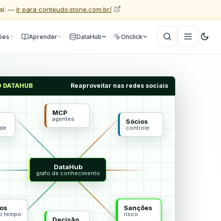
al. —
Ir para conteudo.stone.com.br/
ões
Aprender
DataHub
Onclick
O DATAHUB
Reaproveitar nas redes sociais
MCP
agentes
Sócios
ade
controle
DataHub
grafo de conhecimento
os
Sanções
do tempo
risco
Decisão