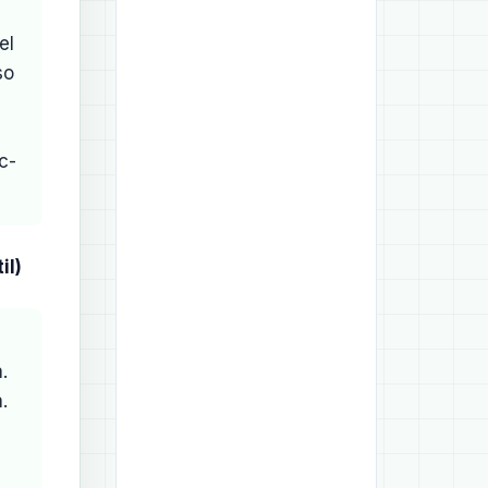
el
so
c-
il)
.
.