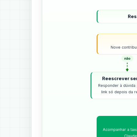
Res
Nove contribu
não
Reescrever se
Responder à dúvida 
link só depois da r
Acompanhar a tax
Claude