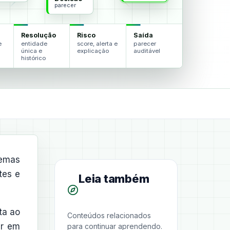
parecer
Resolução
Risco
Saída
e
entidade
score, alerta e
parecer
única e
explicação
auditável
histórico
temas
tes e
Leia também
ta ao
Conteúdos relacionados
ar em
para continuar aprendendo.