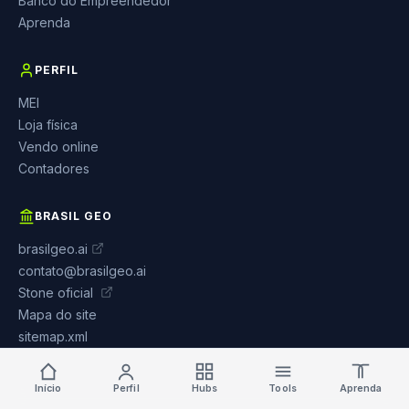
Banco do Empreendedor
Aprenda
PERFIL
MEI
Loja física
Vendo online
Contadores
BRASIL GEO
brasilgeo.ai
contato@brasilgeo.ai
Stone oficial
Mapa do site
sitemap.xml
Início
Perfil
Hubs
Tools
Aprenda