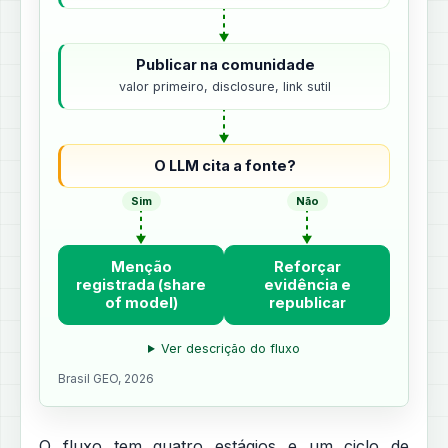
Publicar na comunidade
valor primeiro, disclosure, link sutil
O LLM cita a fonte?
Sim
Não
Menção
Reforçar
registrada (share
evidência e
of model)
republicar
Ver descrição do fluxo
Brasil GEO, 2026
O fluxo tem quatro estágios e um ciclo de