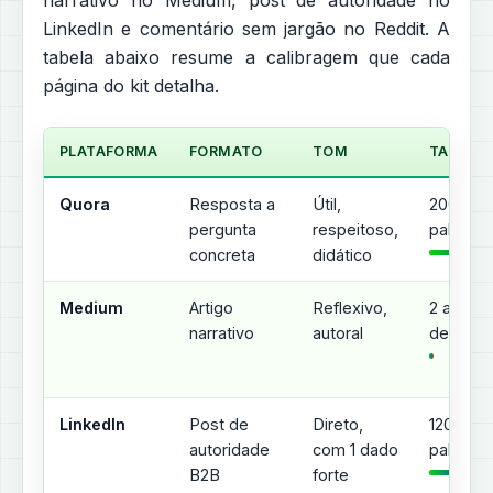
narrativo no Medium, post de autoridade no
LinkedIn e comentário sem jargão no Reddit. A
tabela abaixo resume a calibragem que cada
página do kit detalha.
PLATAFORMA
FORMATO
TOM
TAMAN
Quora
Resposta a
Útil,
200 a 5
pergunta
respeitoso,
palavras
concreta
didático
Medium
Artigo
Reflexivo,
2 a 4 mi
narrativo
autoral
de leitur
LinkedIn
Post de
Direto,
120 a 25
autoridade
com 1 dado
palavras
B2B
forte