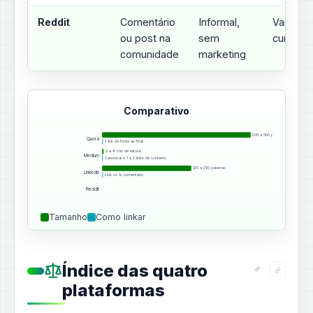
Reddit
Comentário
Informal,
Variável,
ou post na
sem
curto
comunidade
marketing
Comparativo
200 a 500 palavras
Quora
1 link de fonte ao final
2 a 4 min de leitura
Medium
Canonical e 1 a 2 links de contexto
120 a 250 palavras
LinkedIn
Link no 1o comentário
Reddit
Tamanho
Como linkar
Índice das quatro
plataformas