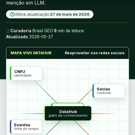
menção em LLM.
Última atualização:
27 de maio de 2026
Curadoria
Brasil GEO
·
9
min de leitura
·
Atualizado
2026-05-27
MAPA VIVO DATAHUB
Reaproveitar nas redes sociais
CNPJ
identidade
Sócios
controle
MCP
DataHub
agentes
grafo de conhecimento
Eventos
linha do tempo