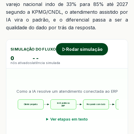
varejo nacional indo de 33% para 85% até 2027
segundo a KPMG/CNDL, o atendimento assistido por
IA vira o padrão, e o diferencial passa a ser a
qualidade do dado por trás da resposta.
Rodar simulação
SIMULAÇÃO DO FLUXO
0
--
nós ativados
latência simulada
Como a IA resolve um atendimento conectada ao ERP
IA lê pedido no
Cliente pergunta
Responde com dado
Resolve ou es
ERP
Ver etapas em texto