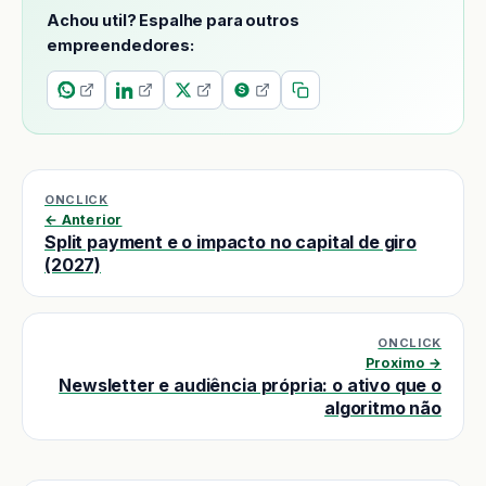
Achou util? Espalhe para outros
empreendedores:
ONCLICK
← Anterior
Split payment e o impacto no capital de giro
(2027)
ONCLICK
Proximo →
Newsletter e audiência própria: o ativo que o
algoritmo não