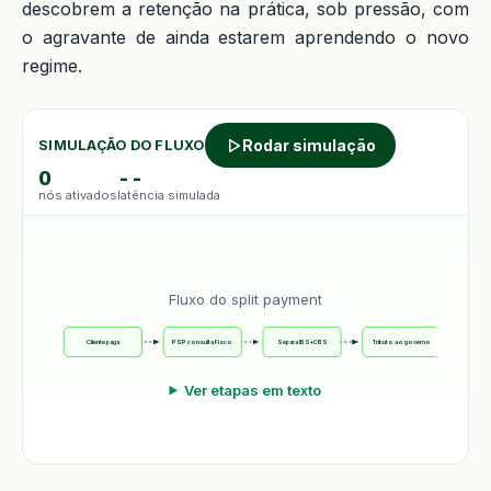
descobrem a retenção na prática, sob pressão, com
o agravante de ainda estarem aprendendo o novo
regime.
Rodar simulação
SIMULAÇÃO DO FLUXO
0
--
nós ativados
latência simulada
Fluxo do split payment
Cliente paga
PSP consulta Fisco
Separa IBS+CBS
Tributo ao governo
Líqui
Ver etapas em texto