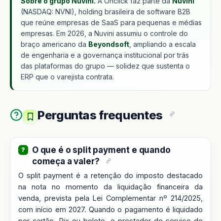
Sobre o grupo Nuvini.
A Onclick faz parte da
Nuvini
(NASDAQ: NVNI), holding brasileira de software B2B
que reúne empresas de SaaS para pequenas e médias
empresas. Em 2026, a Nuvini assumiu o controle do
braço americano da
Beyondsoft
, ampliando a escala
de engenharia e a governança institucional por trás
das plataformas do grupo — solidez que sustenta o
ERP que o varejista contrata.
Perguntas frequentes
O que é o split payment e quando
começa a valer?
O split payment é a retenção do imposto destacado
na nota no momento da liquidação financeira da
venda, prevista pela Lei Complementar nº 214/2025,
com início em 2027. Quando o pagamento é liquidado
por cartão, Pix ou boleto, o prestador de serviço de