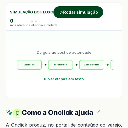
Rodar simulação
SIMULAÇÃO DO FLUXO
0
--
nós ativados
latência simulada
Do guia ao post de autoridade
Escolher pilar
Recortar tese
Adaptar ao feed
Publicar nati
Ver etapas em texto
Como a Onclick ajuda
A Onclick produz, no portal de conteúdo do varejo,