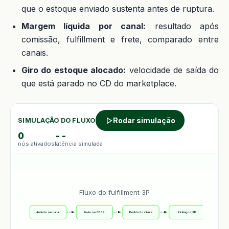
que o estoque enviado sustenta antes de ruptura.
Margem líquida por canal:
resultado após
comissão, fulfillment e frete, comparado entre
canais.
Giro do estoque alocado:
velocidade de saída do
que está parado no CD do marketplace.
Rodar simulação
SIMULAÇÃO DO FLUXO
0
--
nós ativados
latência simulada
Fluxo do fulfillment 3P
Anúncio no canal
Envio ao CD 3P
Pedido do cliente
Picking no 3P
Ent