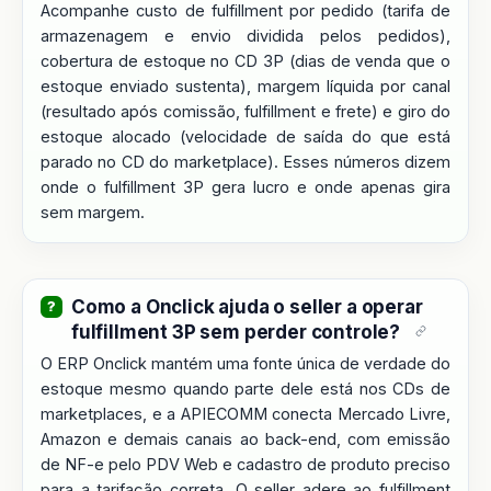
Acompanhe custo de fulfillment por pedido (tarifa de
armazenagem e envio dividida pelos pedidos),
cobertura de estoque no CD 3P (dias de venda que o
estoque enviado sustenta), margem líquida por canal
(resultado após comissão, fulfillment e frete) e giro do
estoque alocado (velocidade de saída do que está
parado no CD do marketplace). Esses números dizem
onde o fulfillment 3P gera lucro e onde apenas gira
sem margem.
Como a Onclick ajuda o seller a operar
fulfillment 3P sem perder controle?
O ERP Onclick mantém uma fonte única de verdade do
estoque mesmo quando parte dele está nos CDs de
marketplaces, e a APIECOMM conecta Mercado Livre,
Amazon e demais canais ao back-end, com emissão
de NF-e pelo PDV Web e cadastro de produto preciso
para a tarifação correta. O seller adere ao fulfillment