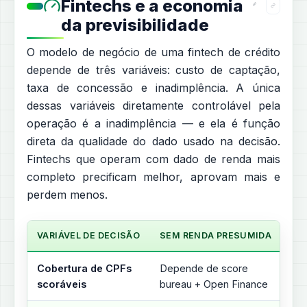
Fintechs e a economia
da previsibilidade
O modelo de negócio de uma fintech de crédito
depende de três variáveis: custo de captação,
taxa de concessão e inadimplência. A única
dessas variáveis diretamente controlável pela
operação é a inadimplência — e ela é função
direta da qualidade do dado usado na decisão.
Fintechs que operam com dado de renda mais
completo precificam melhor, aprovam mais e
perdem menos.
VARIÁVEL DE DECISÃO
SEM RENDA PRESUMIDA
CO
Cobertura de CPFs
Depende de score
Est
scoráveis
bureau + Open Finance
for