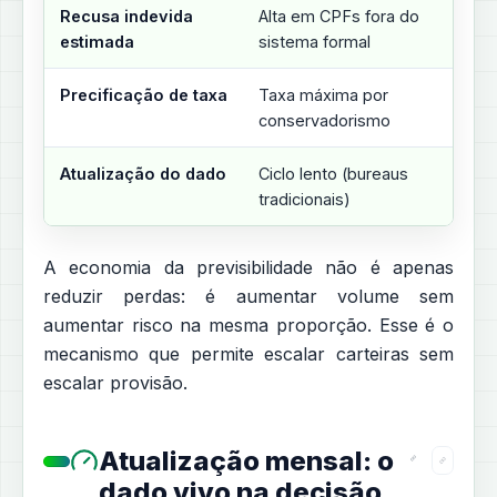
Recusa indevida
Alta em CPFs fora do
Re
estimada
sistema formal
de
Precificação de taxa
Taxa máxima por
Tax
conservadorismo
Atualização do dado
Ciclo lento (bureaus
+40
tradicionais)
me
A economia da previsibilidade não é apenas
reduzir perdas: é aumentar volume sem
aumentar risco na mesma proporção. Esse é o
mecanismo que permite escalar carteiras sem
escalar provisão.
Atualização mensal: o
dado vivo na decisão