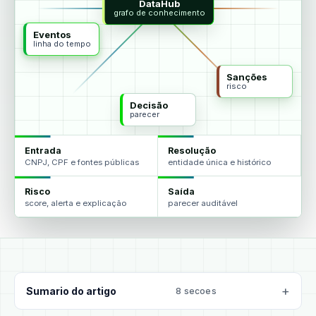
DataHub
agentes
grafo de conhecimento
Eventos
linha do tempo
Sanções
risco
Decisão
parecer
Entrada
Resolução
CNPJ, CPF e fontes públicas
entidade única e histórico
Risco
Saída
score, alerta e explicação
parecer auditável
Sumario do artigo
8 secoes