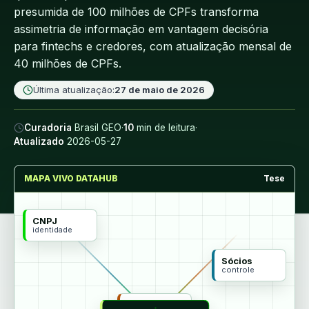
presumida de 100 milhões de CPFs transforma
assimetria de informação em vantagem decisória
para fintechs e credores, com atualização mensal de
40 milhões de CPFs.
Última atualização:
27 de maio de 2026
Curadoria
Brasil GEO
·
10
min de leitura
·
Atualizado
2026-05-27
MAPA VIVO DATAHUB
Tese
CNPJ
identidade
Sócios
controle
MCP