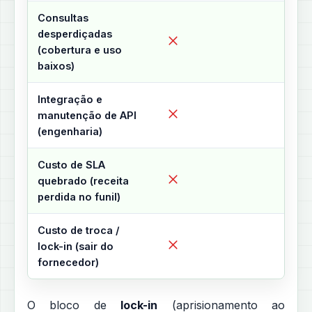
Consultas
1
desperdiçadas
(cobertura e uso
baixos)
Integração e
5
manutenção de API
(engenharia)
Custo de SLA
va
quebrado (receita
perdida no funil)
Custo de troca /
5
lock-in (sair do
fornecedor)
O bloco de
lock-in
(aprisionamento ao