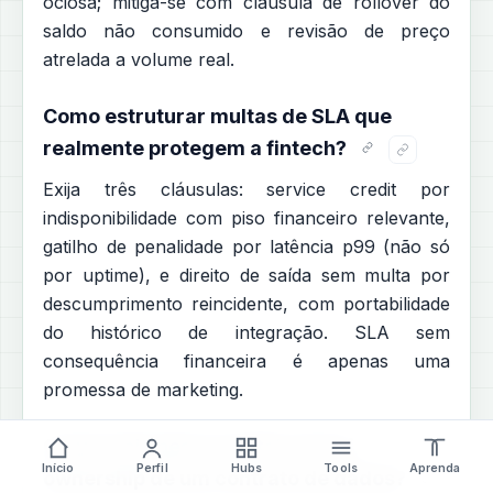
ociosa; mitiga-se com cláusula de rollover do
saldo não consumido e revisão de preço
atrelada a volume real.
Como estruturar multas de SLA que
realmente protegem a fintech?
Exija três cláusulas: service credit por
indisponibilidade com piso financeiro relevante,
gatilho de penalidade por latência p99 (não só
por uptime), e direito de saída sem multa por
descumprimento reincidente, com portabilidade
do histórico de integração. SLA sem
consequência financeira é apenas uma
promessa de marketing.
O que mais pesa no total cost of
Início
Perfil
Hubs
Tools
Aprenda
ownership de um contrato de dados?