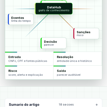
MCP
DataHub
agentes
grafo de conhecimento
Eventos
linha do tempo
Sanções
risco
Decisão
parecer
Entrada
Resolução
CNPJ, CPF e fontes públicas
entidade única e histórico
Risco
Saída
score, alerta e explicação
parecer auditável
Sumario do artigo
18 secoes