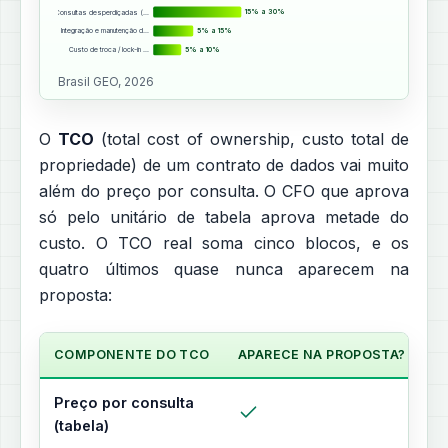
Consultas desperdiçadas (…
15% a 30%
Integração e manutenção d…
5% a 15%
Custo de troca / lock-in …
5% a 10%
Brasil GEO, 2026
O
TCO
(total cost of ownership, custo total de
propriedade) de um contrato de dados vai muito
além do preço por consulta. O CFO que aprova
só pelo unitário de tabela aprova metade do
custo. O TCO real soma cinco blocos, e os
quatro últimos quase nunca aparecem na
proposta:
COMPONENTE DO TCO
APARECE NA PROPOSTA?
I
Preço por consulta
4
(tabela)