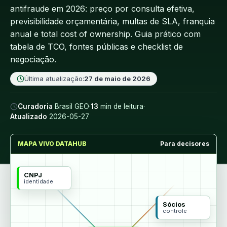
antifraude em 2026: preço por consulta efetiva,
previsibilidade orçamentária, multas de SLA, franquia
anual e total cost of ownership. Guia prático com
tabela de TCO, fontes públicas e checklist de
negociação.
Última atualização:
27 de maio de 2026
Curadoria
Brasil GEO
·
13
min de leitura
·
Atualizado
2026-05-27
MAPA VIVO DATAHUB
Para decisores
CNPJ
identidade
Sócios
controle