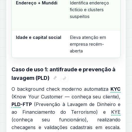
Endereço + Munddi
Identifica endereço
Conf
fictício e clusters
oper
suspeitos
física
toma
Idade e capital social
Eleva atenção em
Comp
empresa recém-
diret
aberta
scor
Caso de uso 1: antifraude e prevenção à
lavagem (PLD)
O background check moderno automatiza
KYC
(Know Your Customer — conheça seu cliente),
PLD
-FTP
(Prevenção à Lavagem de Dinheiro e
ao Financiamento do Terrorismo) e
KYE
(conheça seu funcionário), realizando
checagens e validações cadastrais em escala.