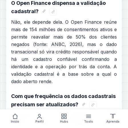
O Open Finance dispensa a validação
cadastral?
Não, ele depende dela. O Open Finance reúne
mais de 154 milhões de consentimentos ativos e
permite reavaliar mais de 50% dos clientes
negados (fonte: ANBC, 2026), mas o dado
transacional só vira crédito responsável quando
há um cadastro confiável confirmando a
identidade e a operação por trás da conta. A
validação cadastral é a base sobre a qual o
dado aberto rende.
Com que frequência os dados cadastrais
precisam ser atualizados?
Depende do uso, mas a defasagem é o risco
Início
Perfil
Hubs
Tools
Aprenda
central. Bases sincronizadas apenas