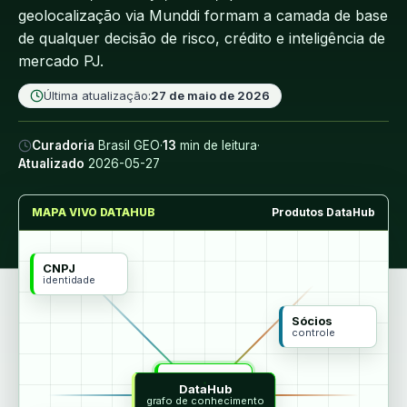
geolocalização via Munddi formam a camada de base
de qualquer decisão de risco, crédito e inteligência de
mercado PJ.
Última atualização:
27 de maio de 2026
Curadoria
Brasil GEO
·
13
min de leitura
·
Atualizado
2026-05-27
MAPA VIVO DATAHUB
Produtos DataHub
CNPJ
identidade
Sócios
controle
MCP
DataHub
agentes
grafo de conhecimento