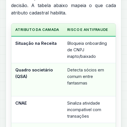
decisão. A tabela abaixo mapeia o que cada
atributo cadastral habilita.
ATRIBUTO DA CAMADA
RISCO E ANTIFRAUDE
CRÉD
Situação na Receita
Bloqueia onboarding
Cond
de CNPJ
elegi
inapto/baixado
do li
Quadro societário
Detecta sócios em
Avalia
(QSA)
comum entre
expo
fantasmas
do g
econ
CNAE
Sinaliza atividade
Calib
incompatível com
setor
transações
limite