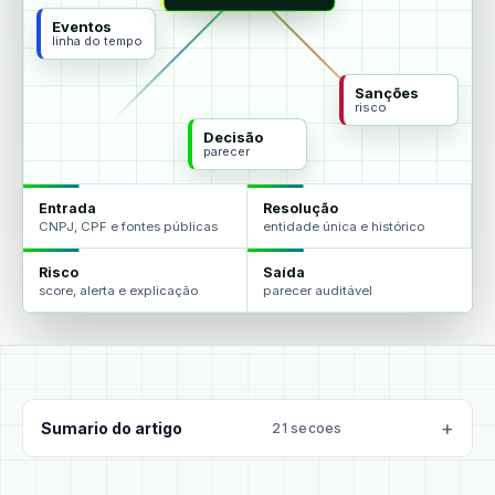
Eventos
linha do tempo
Sanções
risco
Decisão
parecer
Entrada
Resolução
CNPJ, CPF e fontes públicas
entidade única e histórico
Risco
Saída
score, alerta e explicação
parecer auditável
Sumario do artigo
21 secoes