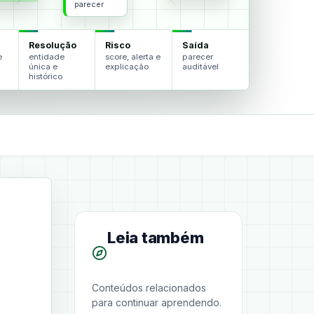
parecer
Resolução
Risco
Saída
e
entidade
score, alerta e
parecer
única e
explicação
auditável
histórico
Leia também
Conteúdos relacionados
para continuar aprendendo.