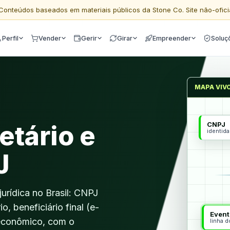
Conteúdos baseados em materiais públicos da Stone Co. Site não-ofici
Perfil
Vender
Gerir
Girar
Empreender
Soluç
MAPA VIV
CNPJ
etário e
identid
J
jurídica no Brasil: CNPJ
o, beneficiário final (e-
Event
 econômico, com o
linha 