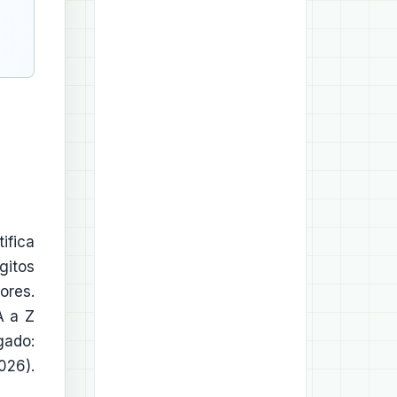
ifica
gitos
ores.
A a Z
gado:
026).