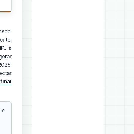
isco.
onte:
NPJ e
gerar
2026.
ectar
final
ue