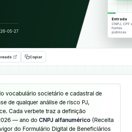
Entrada
CNPJ, CPF 
fontes
26-05-27
públicas
reads
Copiar
o vocabulário societário e cadastral de
ase de qualquer análise de risco PJ,
ce. Cada verbete traz a definição
 2026 — ano do
CNPJ alfanumérico
(Receita
igor do Formulário Digital de Beneficiários