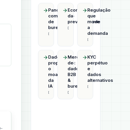
Panorama
Economia
Regulação
competitivo
da
que
de
previsibilidade
move
bureaus
a
Datahub
demanda
Datahub
Datahub
Dado
Mercado
KYC
proprietário:
de
perpétuo
o
dados
e
moat
B2B
dados
da
&
alternativos
IA
bureaus
Datahub
Datahub
Datahub
e-