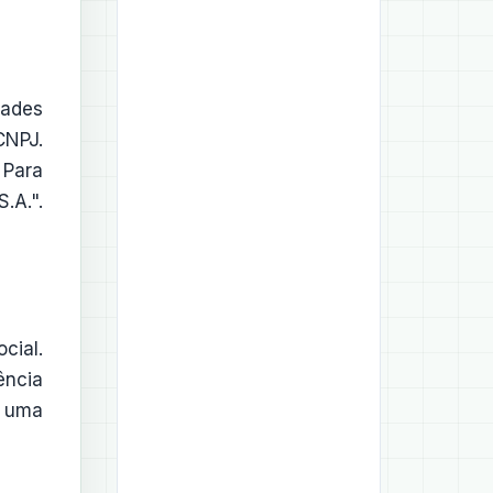
dades
CNPJ.
 Para
.A.".
cial.
ência
— uma