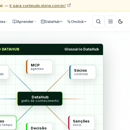
al. —
Ir para conteudo.stone.com.br/
ões
Aprender
DataHub
Onclick
O DATAHUB
Glossário DataHub
MCP
agentes
Sócios
ade
controle
DataHub
grafo de conhecimento
os
Sanções
do tempo
risco
Decisão