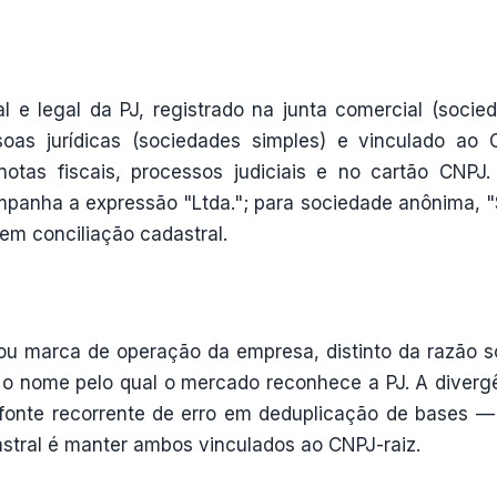
l e legal da PJ, registrado na junta comercial (socie
oas jurídicas (sociedades simples) e vinculado ao 
notas fiscais, processos judiciais e no cartão CNPJ.
panha a expressão "Ltda."; para sociedade anônima, "S
a em conciliação cadastral.
u marca de operação da empresa, distinto da razão so
é o nome pelo qual o mercado reconhece a PJ. A diverg
é fonte recorrente de erro em deduplicação de bases 
astral é manter ambos vinculados ao CNPJ-raiz.