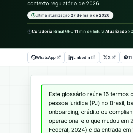
contexto regulatório de 2026.
Última atualização:
27 de maio de 2026
Curadoria
Brasil GEO
·
11
min de leitura
·
Atualizado
20
WhatsApp
LinkedIn
X
Th
Este glossário reúne 16 termos d
pessoa jurídica (PJ) no Brasil, b
onboarding, crédito ou complian
operacional e o que mudou em
Federal, 2024) e da entrada em v