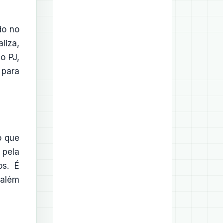
do no
liza,
o PJ,
 para
o que
 pela
os. É
 além