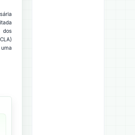
sária
itada
e dos
NCLA)
e uma