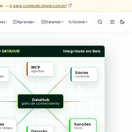
al. —
Ir para conteudo.stone.com.br/
ões
Aprender
DataHub
Onclick
O DATAHUB
Integridade em Bets
MCP
agentes
Sócios
ade
controle
DataHub
grafo de conhecimento
os
Sanções
do tempo
risco
Decisão