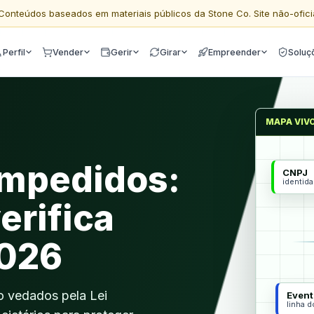
Conteúdos baseados em materiais públicos da Stone Co. Site não-ofici
Perfil
Vender
Gerir
Girar
Empreender
Soluç
MAPA VIV
impedidos:
CNPJ
identid
erifica
2026
ão vedados pela Lei
Event
linha 