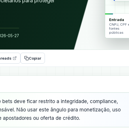
cietários para proteger
Entrada
CNPJ, CPF 
fontes
públicas
26-05-27
reads
Copiar
bets deve ficar restrito a integridade, compliance,
onsável. Não usar este ângulo para monetização, uso
apostadores ou oferta de crédito.