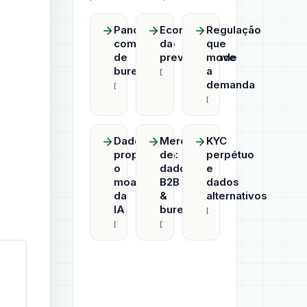
Panorama
Economia
Regulação
competitivo
da
que
de
previsibilidade
move
bureaus
a
Datahub
demanda
Datahub
Datahub
Dado
Mercado
KYC
proprietário:
de
perpétuo
o
dados
e
moat
B2B
dados
da
&
alternativos
IA
bureaus
Datahub
Datahub
Datahub