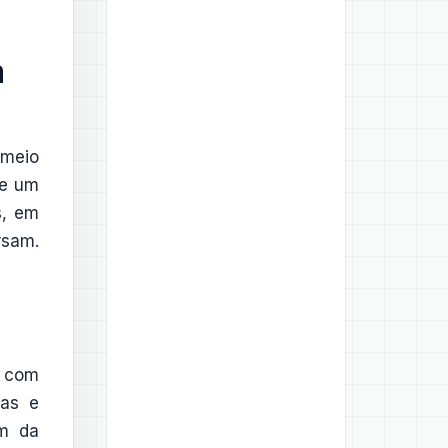
m
 meio
de um
s, em
rsam.
s com
tas e
em da