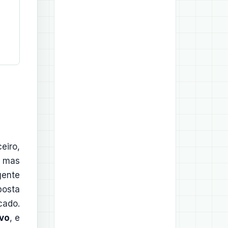
eiro,
, mas
gente
posta
cado.
ivo
, e