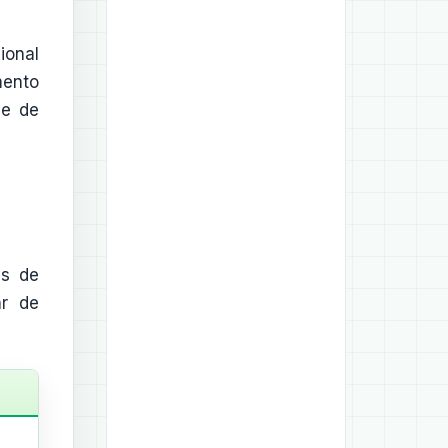
ional
mento
de de
as de
ar de