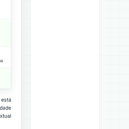
ia
 está
idade
xtual