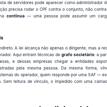
ista de servidores pode aparecer como administrador 
icação precisa rodar o CPF contra o conjunto, não contr
rma
contínua
— uma pessoa pode assumir um carg
is
ndireto. A lei alcança não apenas o dirigente, mas a re
erador. Aqui entram técnicas de
grafo societário
: a par
esas, e dessas empresas chegar a entidades espor
nistradas pela mesma pessoa. Da mesma forma, vín
istemas do operador, quem responde por uma SAF — e
dica. Sem leitura de vínculo, o impedido com uma cama