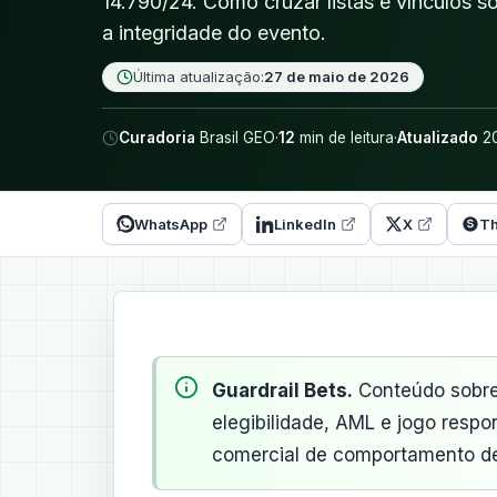
14.790/24. Como cruzar listas e vínculos so
a integridade do evento.
Última atualização:
27 de maio de 2026
Curadoria
Brasil GEO
·
12
min de leitura
·
Atualizado
20
WhatsApp
LinkedIn
X
Th
Guardrail Bets.
Conteúdo sobre 
elegibilidade, AML e jogo resp
comercial de comportamento de 