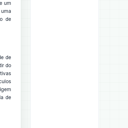
de um
a uma
o de
de de
tir do
tivas
culos
xigem
da de