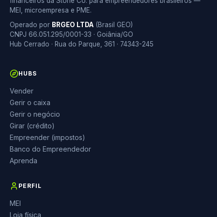
financeiros da Stone Co. para empreendedores brasileiros —
MEI, microempresa e PME.
Operado por
BRGEO LTDA
(Brasil GEO)
CNPJ 66.051.295/0001-33 · Goiânia/GO
Hub Cerrado · Rua do Parque, 361 · 74343-245
HUBS
Vender
Gerir o caixa
Gerir o negócio
Girar (crédito)
Empreender (impostos)
Banco do Empreendedor
Aprenda
PERFIL
MEI
Loja física