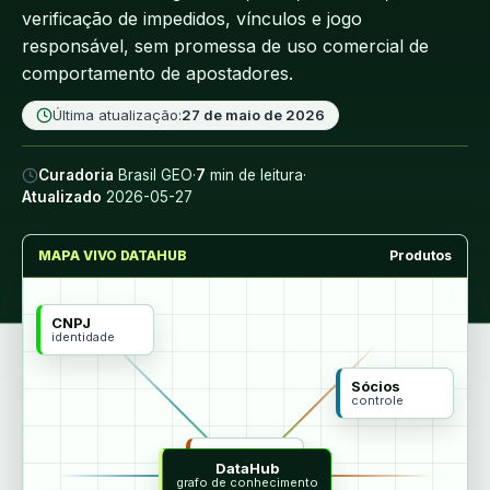
verificação de impedidos, vínculos e jogo
responsável, sem promessa de uso comercial de
comportamento de apostadores.
Última atualização:
27 de maio de 2026
Curadoria
Brasil GEO
·
7
min de leitura
·
Atualizado
2026-05-27
MAPA VIVO DATAHUB
Produtos
CNPJ
identidade
Sócios
controle
MCP
DataHub
agentes
grafo de conhecimento