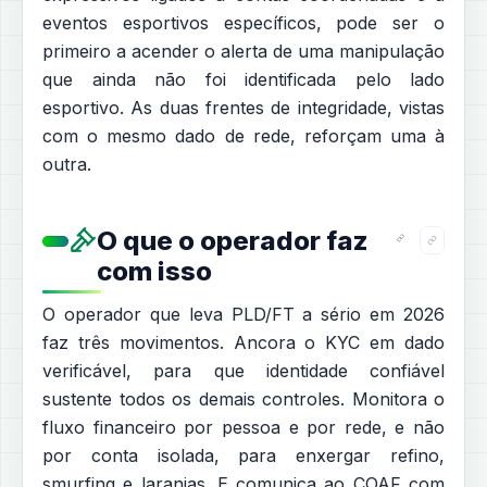
eventos esportivos específicos, pode ser o
primeiro a acender o alerta de uma manipulação
que ainda não foi identificada pelo lado
esportivo. As duas frentes de integridade, vistas
com o mesmo dado de rede, reforçam uma à
outra.
O que o operador faz
com isso
O operador que leva PLD/FT a sério em 2026
faz três movimentos. Ancora o KYC em dado
verificável, para que identidade confiável
sustente todos os demais controles. Monitora o
fluxo financeiro por pessoa e por rede, e não
por conta isolada, para enxergar refino,
smurfing e laranjas. E comunica ao COAF com