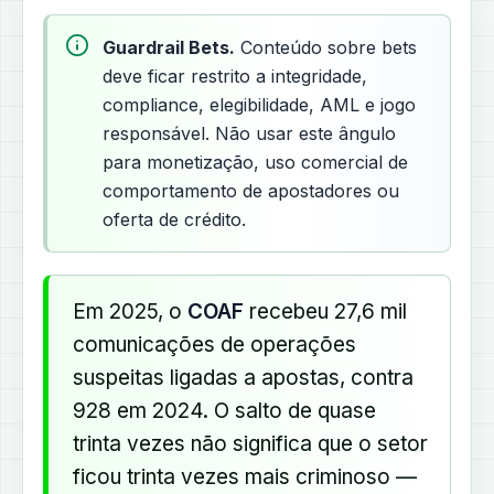
Guardrail Bets.
Conteúdo sobre bets
deve ficar restrito a integridade,
compliance, elegibilidade, AML e jogo
responsável. Não usar este ângulo
para monetização, uso comercial de
comportamento de apostadores ou
oferta de crédito.
Em 2025, o
COAF
recebeu 27,6 mil
comunicações de operações
suspeitas ligadas a apostas, contra
928 em 2024. O salto de quase
trinta vezes não significa que o setor
ficou trinta vezes mais criminoso —