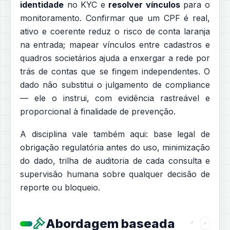
identidade
no KYC e
resolver vínculos
para o
monitoramento. Confirmar que um CPF é real,
ativo e coerente reduz o risco de conta laranja
na entrada; mapear vínculos entre cadastros e
quadros societários ajuda a enxergar a rede por
trás de contas que se fingem independentes. O
dado não substitui o julgamento de compliance
— ele o instrui, com evidência rastreável e
proporcional à finalidade de prevenção.
A disciplina vale também aqui: base legal de
obrigação regulatória antes do uso, minimização
do dado, trilha de auditoria de cada consulta e
supervisão humana sobre qualquer decisão de
reporte ou bloqueio.
Abordagem baseada