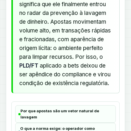
significa que ele finalmente entrou
no radar da prevenção à lavagem
de dinheiro. Apostas movimentam
volume alto, em transações rápidas
e fracionadas, com aparência de
origem lícita: o ambiente perfeito
para limpar recursos. Por isso, o
PLD/FT
aplicado a bets deixou de
ser apêndice do compliance e virou
condição de existência regulatória.
Por que apostas são um vetor natural de
lavagem
O que a norma exige: o operador como