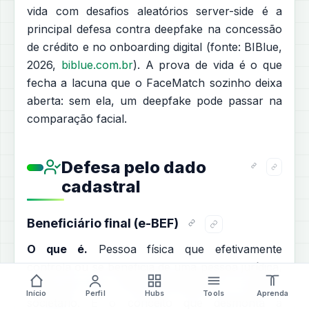
vida com desafios aleatórios server-side é a
principal defesa contra deepfake na concessão
de crédito e no onboarding digital (fonte: BIBlue,
2026,
biblue.com.br
). A prova de vida é o que
fecha a lacuna que o FaceMatch sozinho deixa
aberta: sem ela, um deepfake pode passar na
comparação facial.
Defesa pelo dado
cadastral
Beneficiário final (e-BEF)
O que é.
Pessoa física que efetivamente
controla ou se beneficia de uma pessoa jurídica,
ainda que não conste formalmente no quadro
Início
Perfil
Hubs
Tools
Aprenda
societário. É o conceito que desmonta a