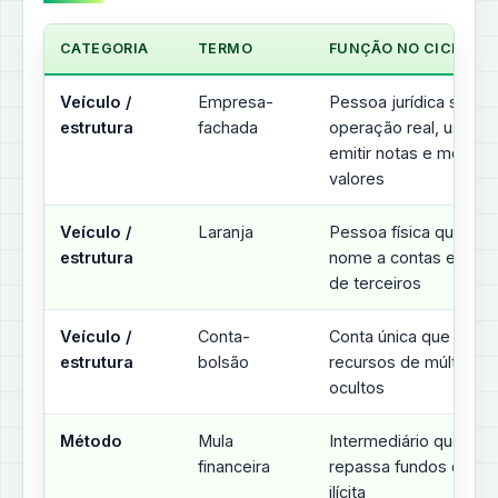
CATEGORIA
TERMO
FUNÇÃO NO CICLO DE
Veículo /
Empresa-
Pessoa jurídica sem
estrutura
fachada
operação real, usada 
emitir notas e movime
valores
Veículo /
Laranja
Pessoa física que em
estrutura
nome a contas e emp
de terceiros
Veículo /
Conta-
Conta única que mistu
estrutura
bolsão
recursos de múltiplos 
ocultos
Método
Mula
Intermediário que rec
financeira
repassa fundos de or
ilícita