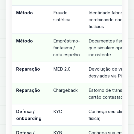
Método
Fraude
Identidade fabricada
sintética
combinando dados rea
fictícios
Método
Empréstimo-
Documentos fiscais fa
fantasma /
que simulam operaçã
nota espelho
inexistente
Reparação
MED 2.0
Devolução de valores
desviados via Pix
Reparação
Chargeback
Estorno de transação
cartão contestada
Defesa /
KYC
Conheça seu cliente 
onboarding
física)
Defesa /
KYB
Conheça sua empres