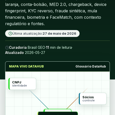
laranja, conta-bolsão, MED 2.0, chargeback, device
fingerprint, KYC reverso, fraude sintética, mula
financeira, biometria e FaceMatch, com contexto
regulatório e fontes.
Última atualização:
27 de maio de 2026
Curadoria
Brasil GEO
·
11
min de leitura
·
Atualizado
2026-05-27
MAPA VIVO DATAHUB
Glossário DataHub
CNPJ
identidade
Sócios
controle
MCP