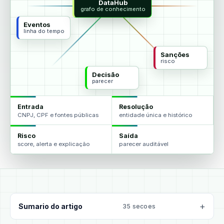
DataHub
agentes
grafo de conhecimento
Eventos
linha do tempo
Sanções
risco
Decisão
parecer
Entrada
Resolução
CNPJ, CPF e fontes públicas
entidade única e histórico
Risco
Saída
score, alerta e explicação
parecer auditável
Sumario do artigo
35 secoes