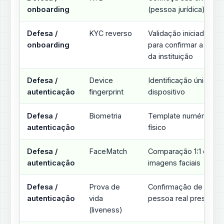
onboarding
(pessoa jurídica)
Defesa /
KYC reverso
Validação iniciada pelo
onboarding
para confirmar a legit
da instituição
Defesa /
Device
Identificação única do
autenticação
fingerprint
dispositivo
Defesa /
Biometria
Template numérico de
autenticação
físico
Defesa /
FaceMatch
Comparação 1:1 de du
autenticação
imagens faciais
Defesa /
Prova de
Confirmação de que h
autenticação
vida
pessoa real presente
(liveness)