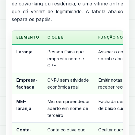
de coworking ou residência, e uma vitrine online
que dá verniz de legitimidade. A tabela abaixo
separa os papéis.
ELEMENTO
O QUE É
FUNÇÃO NO ESQ
Laranja
Pessoa física que
Assinar o contrat
empresta nome e
social e abrir con
CPF
Empresa-
CNPJ sem atividade
Emitir notas frias 
fachada
econômica real
receber recursos
MEI-
Microempreendedor
Fachada descartá
laranja
aberto em nome de
de baixo custo
terceiro
Conta-
Conta coletiva que
Ocultar quem