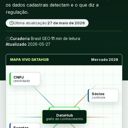
os dados cadastrais detectam e o que diz a
regulação.
Última atualização:
27 de maio de 2026
Curadoria
Brasil GEO
·
11
min de leitura
·
Atualizado
2026-05-27
MAPA VIVO DATAHUB
Mercado 2026
CNPJ
identidade
Sócios
controle
MCP
DataHub
agentes
grafo de conhecimento
Eventos