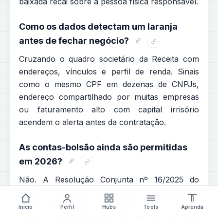
baixada recai sobre a pessoa física responsável.
Como os dados detectam um laranja
antes de fechar negócio?
Cruzando o quadro societário da Receita com
endereços, vínculos e perfil de renda. Sinais
como o mesmo CPF em dezenas de CNPJs,
endereço compartilhado por muitas empresas
ou faturamento alto com capital irrisório
acendem o alerta antes da contratação.
As contas-bolsão ainda são permitidas
em 2026?
Não. A Resolução Conjunta nº 16/2025 do
BACEN e do CMN proibiu as contas-bolsão e
exige identificação do cliente final em toda
Início
Perfil
Hubs
Tools
Aprenda
conta. As instituições têm até o fim de 2026 para