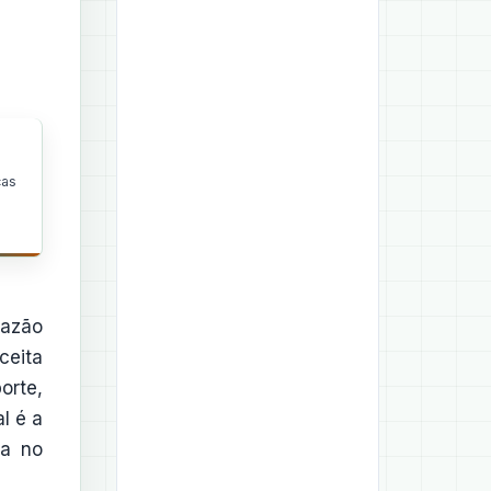
cas
razão
ceita
orte,
l é a
sa no