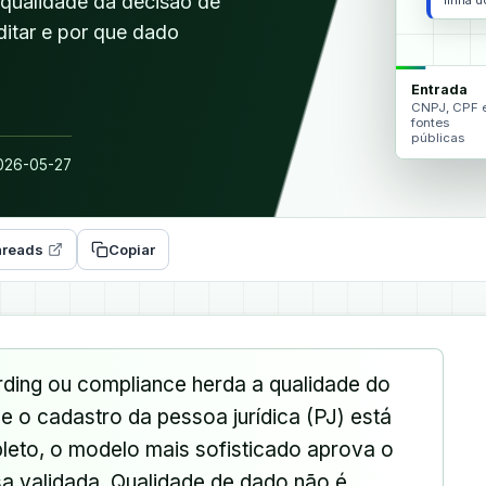
 qualidade da decisão de
linha 
ditar e por que dado
Entrada
CNPJ, CPF 
fontes
públicas
26-05-27
reads
Copiar
rding ou compliance herda a qualidade do
e o cadastro da pessoa jurídica (PJ) está
leto, o modelo mais sofisticado aprova o
sa validada. Qualidade de dado não é