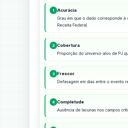
Acurácia
1
Grau em que o dado corresponde à v
Receita Federal.
Cobertura
2
Proporção do universo-alvo de PJ qu
Frescor
3
Defasagem em dias entre o evento rea
Completude
4
Ausência de lacunas nos campos crít