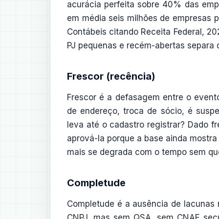
acurácia perfeita sobre 40% das empr
em média seis milhões de empresas po
Contábeis citando Receita Federal, 2
PJ pequenas e recém-abertas separa 
Frescor (recência)
Frescor é a defasagem entre o event
de endereço, troca de sócio, é sus
leva até o cadastro registrar? Dado f
aprová-la porque a base ainda mostra
mais se degrada com o tempo sem que
Completude
Completude é a ausência de lacunas 
CNPJ, mas sem QSA, sem CNAE secund