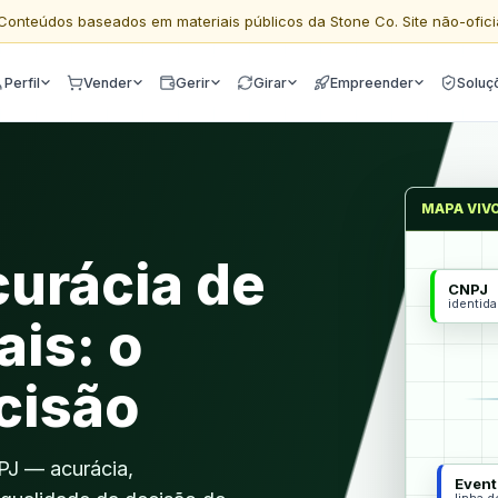
Conteúdos baseados em materiais públicos da Stone Co. Site não-ofici
Perfil
Vender
Gerir
Girar
Empreender
Soluç
MAPA VIV
curácia de
CNPJ
identid
ais: o
cisão
PJ — acurácia,
Event