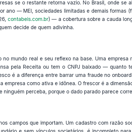
esas se o restante retorna vazio. No Brasil, onde se 
r ano — MEI, sociedades limitadas e demais formas (f
026,
contabeis.com.br
) — a cobertura sobre a cauda lon
quem decide de quem adivinha.
o no mundo real e seu reflexo na base. Uma empresa
pensa pela Receita ou tem o CNPJ baixado — quanto 
resco é a diferença entre barrar uma fraude no onboard
 a empresa como ativa e idônea. O frescor é a dimensã
 ninguém perceba, porque o dado parado parece corre
nos campos que importam. Um cadastro com razão soc
ário e sem vínculos societários, é incompleto par