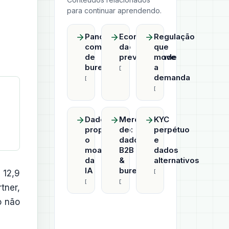
para continuar aprendendo.
Panorama
Economia
Regulação
competitivo
da
que
de
previsibilidade
move
bureaus
a
Datahub
demanda
Datahub
Datahub
Dado
Mercado
KYC
proprietário:
de
perpétuo
o
dados
e
moat
B2B
dados
da
&
alternativos
IA
bureaus
Datahub
 12,9
Datahub
Datahub
tner,
o não