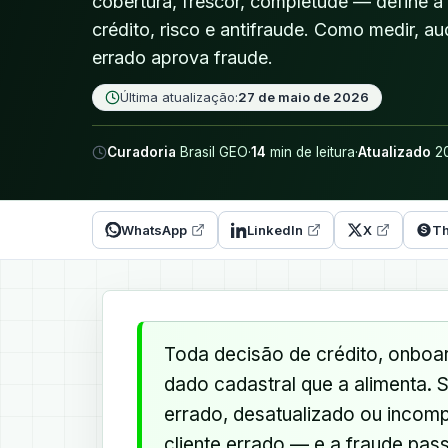
cobertura, frescor, completude — define a
crédito, risco e antifraude. Como medir, au
errado aprova fraude.
Última atualização:
27 de maio de 2026
Curadoria
Brasil GEO
·
14
min de leitura
·
Atualizado
20
WhatsApp
LinkedIn
X
Th
Toda decisão de crédito, onboa
dado cadastral que a alimenta. S
errado, desatualizado ou incomp
cliente errado — e a fraude pas