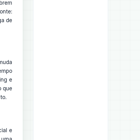
abrem
onte:
ga de
 muda
tempo
ing e
o que
to.
ial e
a uma