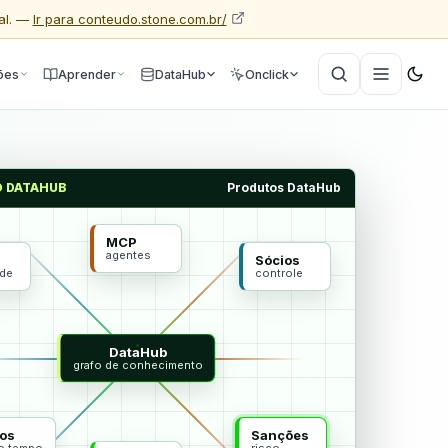
al. —
Ir para conteudo.stone.com.br/
ões
Aprender
DataHub
Onclick
O DATAHUB
Produtos DataHub
MCP
agentes
Sócios
ade
controle
DataHub
grafo de conhecimento
os
Sanções