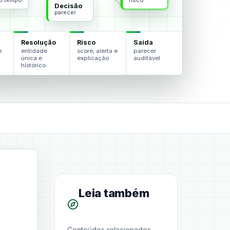
do tempo
risco
Decisão
parecer
Resolução
Risco
Saída
e
entidade
score, alerta e
parecer
única e
explicação
auditável
histórico
Leia também
Conteúdos relacionados