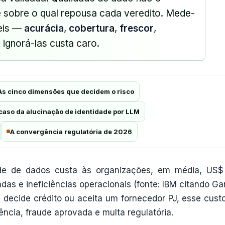
ce sobre o qual repousa cada veredito. Mede-
veis —
acurácia
,
cobertura
,
frescor
,
ignorá-las custa caro.
As cinco dimensões que decidem o risco
caso da alucinação de identidade por LLM
A convergência regulatória de 2026
de de dados custa às organizações, em média, US$
as e ineficiências operacionais (fonte: IBM citando Gar
ue decide crédito ou aceita um fornecedor PJ, esse cust
ência, fraude aprovada e multa regulatória.