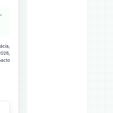
—
ácia,
2026,
pacto