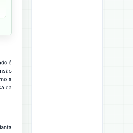
ado é
ensão
omo a
sa da
ianta