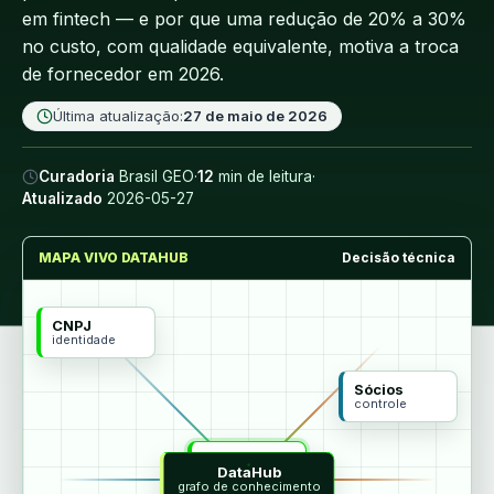
em fintech — e por que uma redução de 20% a 30%
no custo, com qualidade equivalente, motiva a troca
de fornecedor em 2026.
Última atualização:
27 de maio de 2026
Curadoria
Brasil GEO
·
12
min de leitura
·
Atualizado
2026-05-27
MAPA VIVO DATAHUB
Decisão técnica
CNPJ
identidade
Sócios
controle
MCP
DataHub
agentes
grafo de conhecimento