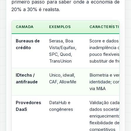
primeiro passo para saber onde a economia de
20% a 30% é realista.
CAMADA
EXEMPLOS
CARACTERÍSTICA DE
Bureaus de
Serasa, Boa
Score e dados de
crédito
Vista/Equifax,
inadimplência caros 
SPC, Quod,
pouco flexíveis; difíci
TransUnion
substituir de frente
IDtechs /
Unico, idwall,
Biometria e verifica
antifraude
CAF, AllowMe
identidade; consoli
via M&A
Provedores
DataHub e
Validação cadastral,
DaaS
congêneres
dados societários,
enriquecimento — p
flexibilidade de API
competitivos