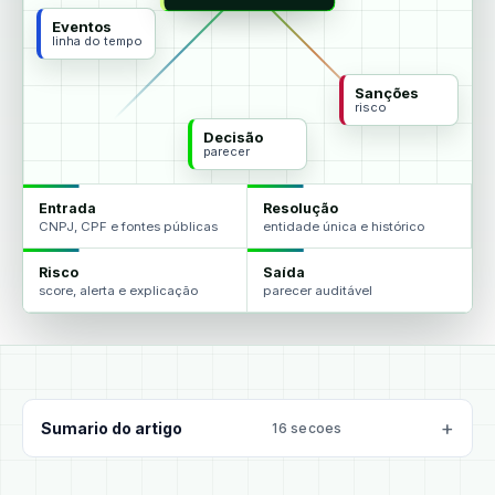
Eventos
linha do tempo
Sanções
risco
Decisão
parecer
Entrada
Resolução
CNPJ, CPF e fontes públicas
entidade única e histórico
Risco
Saída
score, alerta e explicação
parecer auditável
Sumario do artigo
16 secoes