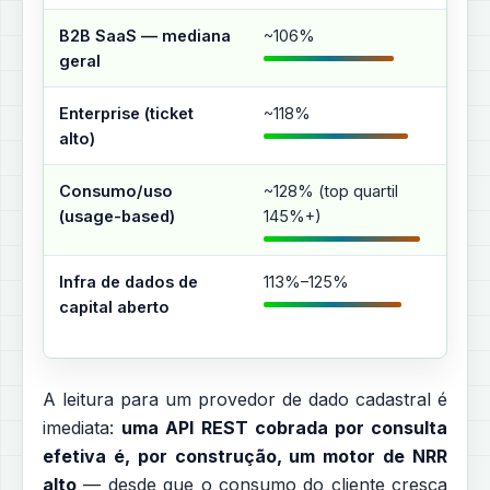
B2B SaaS — mediana
~106%
Misto
geral
Enterprise (ticket
~118%
Módu
alto)
multi
Consumo/uso
~128% (top quartil
Recei
(usage-based)
145%+)
sem 
Infra de dados de
113%–125%
Volu
capital aberto
work
clien
A leitura para um provedor de dado cadastral é
imediata:
uma API REST cobrada por consulta
efetiva é, por construção, um motor de NRR
alto
— desde que o consumo do cliente cresça