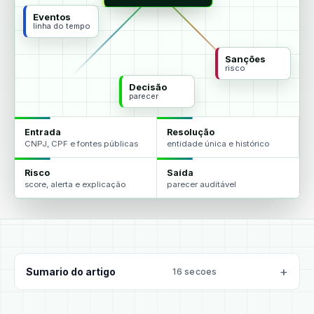
Eventos
linha do tempo
Sanções
risco
Decisão
parecer
Entrada
Resolução
CNPJ, CPF e fontes públicas
entidade única e histórico
Risco
Saída
score, alerta e explicação
parecer auditável
Sumario do artigo
16 secoes