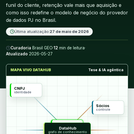
funil do cliente, retenção vale mais que aquisição e
como isso redefine o modelo de negócio do provedor
de dados PJ no Brasil.
Última atualização:
27 de maio de 2026
Curadoria
Brasil GEO
·
12
min de leitura
·
Atualizado
2026-05-27
MAPA VIVO DATAHUB
Tese & IA agêntica
CNPJ
identidade
Sócios
controle
MCP
DataHub
agentes
grafo de conhecimento