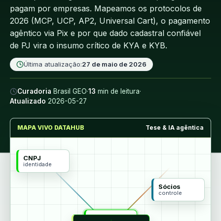
pagam por empresas. Mapeamos os protocolos de
2026 (MCP, UCP, AP2, Universal Cart), o pagamento
agêntico via Pix e por que dado cadastral confiável
de PJ vira o insumo crítico de KYA e KYB.
Última atualização:
27 de maio de 2026
Curadoria
Brasil GEO
·
13
min de leitura
·
Atualizado
2026-05-27
MAPA VIVO DATAHUB
Tese & IA agêntica
CNPJ
identidade
Sócios
controle
MCP