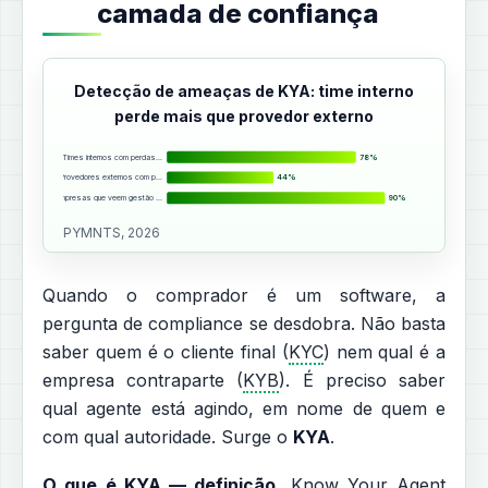
camada de confiança
Detecção de ameaças de KYA: time interno
perde mais que provedor externo
Times internos com perdas…
78%
Provedores externos com p…
44%
Empresas que veem gestão …
90%
PYMNTS, 2026
Quando o comprador é um software, a
pergunta de compliance se desdobra. Não basta
saber quem é o cliente final (
KYC
) nem qual é a
empresa contraparte (
KYB
). É preciso saber
qual agente está agindo, em nome de quem e
com qual autoridade. Surge o
KYA
.
O que é KYA — definição.
Know Your Agent