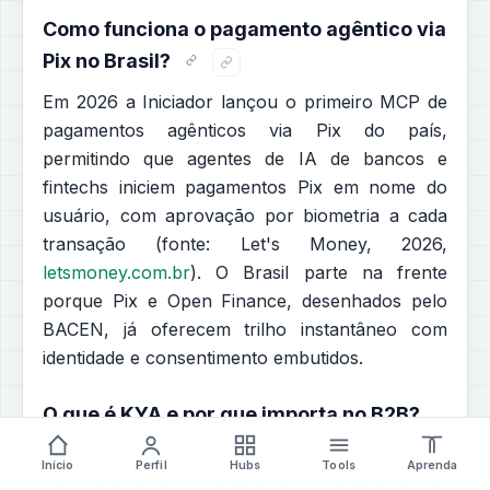
Como funciona o pagamento agêntico via
Pix no Brasil?
Em 2026 a Iniciador lançou o primeiro MCP de
pagamentos agênticos via Pix do país,
permitindo que agentes de IA de bancos e
fintechs iniciem pagamentos Pix em nome do
usuário, com aprovação por biometria a cada
transação (fonte: Let's Money, 2026,
letsmoney.com.br
). O Brasil parte na frente
porque Pix e Open Finance, desenhados pelo
BACEN, já oferecem trilho instantâneo com
identidade e consentimento embutidos.
O que é KYA e por que importa no B2B?
Início
Perfil
Hubs
Tools
Aprenda
KYA (Know Your Agent) é a verificação de