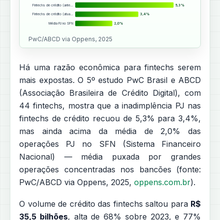
Fintechs de crédito (ante…
5,3%
Fintechs de crédito (atua…
3,4%
Média PJ no SFN
2,0%
PwC/ABCD via Oppens, 2025
Há uma razão econômica para fintechs serem
mais expostas. O 5º estudo PwC Brasil e ABCD
(Associação Brasileira de Crédito Digital), com
44 fintechs, mostra que a inadimplência PJ nas
fintechs de crédito recuou de 5,3% para 3,4%,
mas ainda acima da média de 2,0% das
operações PJ no SFN (Sistema Financeiro
Nacional) — média puxada por grandes
operações concentradas nos bancões (fonte:
PwC/ABCD via Oppens, 2025,
oppens.com.br
).
O volume de crédito das fintechs saltou para
R$
35,5 bilhões
, alta de 68% sobre 2023, e 77%