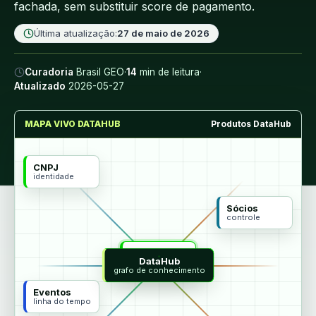
fachada, sem substituir score de pagamento.
Última atualização:
27 de maio de 2026
Curadoria
Brasil GEO
·
14
min de leitura
·
Atualizado
2026-05-27
MAPA VIVO DATAHUB
Produtos DataHub
CNPJ
identidade
Sócios
controle
MCP
DataHub
agentes
grafo de conhecimento
Eventos
linha do tempo