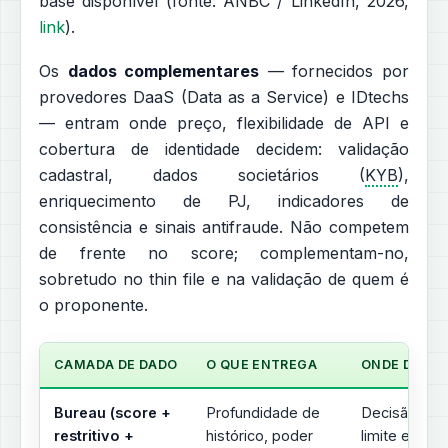
base disponível (fonte: ANBC / LinkedIn, 2026,
link
).
Os
dados complementares
— fornecidos por
provedores DaaS (Data as a Service) e IDtechs
— entram onde preço, flexibilidade de API e
cobertura de identidade decidem: validação
cadastral, dados societários (
KYB
),
enriquecimento de PJ, indicadores de
consistência e sinais antifraude. Não competem
de frente no score; complementam-no,
sobretudo no thin file e na validação de quem é
o proponente.
CAMADA DE DADO
O QUE ENTREGA
ONDE DECID
Bureau (score +
Profundidade de
Decisão de
restritivo +
histórico, poder
limite e