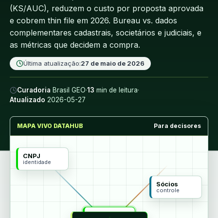
(KS/AUC), reduzem o custo por proposta aprovada
e cobrem thin file em 2026. Bureau vs. dados
complementares cadastrais, societários e judiciais, e
as métricas que decidem a compra.
Última atualização:
27 de maio de 2026
Curadoria
Brasil GEO
·
13
min de leitura
·
Atualizado
2026-05-27
MAPA VIVO DATAHUB
Para decisores
CNPJ
identidade
Sócios
controle
MCP