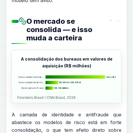
modelo sem aviso.
O mercado se
consolida — e isso
muda a carteira
A consolidação dos bureaus em valores de
aquisição (R$ milhões)
Serasa adquire ClearSale …
cerca de R$ 2 bilhões
Serasa adquire idwall (20…
R$ 400 mi a R$ 450 mi
idwall captou em 10 anos
R$ 260 milhões
Finsiders Brasil / CNN Brasil, 2026
A camada de identidade e antifraude que
abastece os modelos de risco está em forte
consolidação, o que tem efeito direto sobre