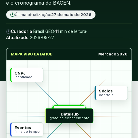
e o cronograma do BACEN.
Última atualização:
27 de maio de 2026
Curadoria
Brasil GEO
·
11
min de leitura
·
Atualizado
2026-05-27
MAPA VIVO DATAHUB
Mercado 2026
CNPJ
identidade
Sócios
controle
MCP
DataHub
agentes
grafo de conhecimento
Eventos
linha do tempo