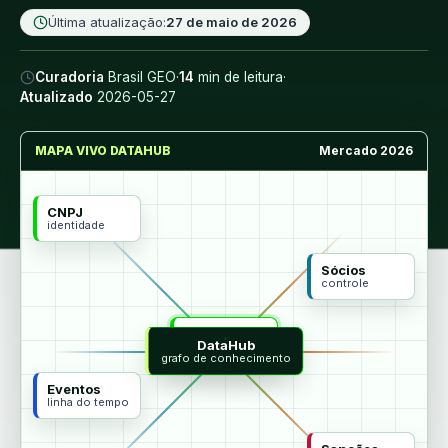
Última atualização:
27 de maio de 2026
Curadoria
Brasil GEO
·
14
min de leitura
·
Atualizado
2026-05-27
MAPA VIVO DATAHUB
Mercado 2026
CNPJ
identidade
Sócios
controle
MCP
DataHub
agentes
grafo de conhecimento
Eventos
linha do tempo