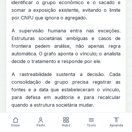
identificar o grupo econômico e o sacado e
somar a exposição existente, evitando o limite
por CNPJ que ignora o agregado.
A supervisão humana entra nas exceções.
Estruturas societárias ambíguas e casos de
fronteira pedem análise, não apenas regra
automática. O grafo aponta o vínculo; o analista
decide o tratamento e responde por ele.
A rastreabilidade sustenta a decisão. Cada
consolidação de grupo precisa registrar as
fontes e a data que estabeleceram o vínculo,
para defesa em auditoria e para recalcular
quando a estrutura societária mudar.
A fronteira de conformidade é clara. O objetivo
é medir risco de empresas e de suas estruturas
Início
Perfil
Hubs
Tools
Aprenda