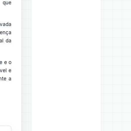
, que
ivada
sença
al da
e e o
vel e
nte a