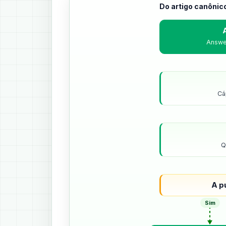
Do artigo canônic
Answer
Cá
Q
A p
Sim