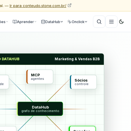
al. —
Ir para conteudo.stone.com.br/
ões
Aprender
DataHub
Onclick
O DATAHUB
Marketing & Vendas B2B
MCP
agentes
Sócios
ade
controle
DataHub
grafo de conhecimento