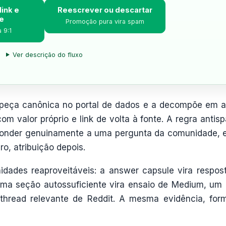
link e
Reescrever ou descartar
e
Promoção pura vira spam
 9:1
Ver descrição do fluxo
 peça canônica no portal de dados e a decompõe em a
om valor próprio e link de volta à fonte. A regra antis
sponder genuinamente a uma pergunta da comunidade, 
o, atribuição depois.
idades reaproveitáveis: a answer capsule vira respos
 uma seção autossuficiente vira ensaio de Medium, um
thread relevante de Reddit. A mesma evidência, for