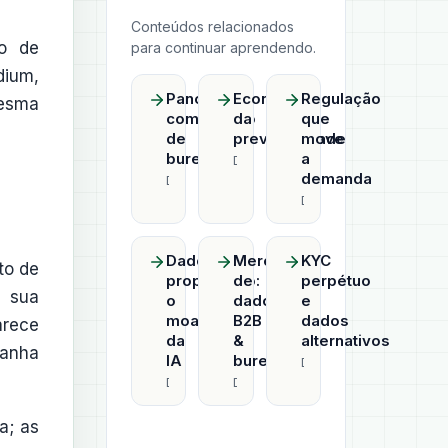
Conteúdos relacionados
ão de
para continuar aprendendo.
dium,
Panorama
Economia
Regulação
mesma
competitivo
da
que
de
previsibilidade
move
bureaus
a
Datahub
demanda
Datahub
Datahub
Dado
Mercado
KYC
to de
proprietário:
de
perpétuo
m sua
o
dados
e
moat
B2B
dados
arece
da
&
alternativos
ganha
IA
bureaus
Datahub
Datahub
Datahub
a; as