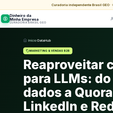
Curadoria independente Brasil GEO
· 
Dinheiro da
Minha Empresa
CURADORIA BRASIL GEO
Início
·
DataHub
MARKETING & VENDAS B2B
Reaproveitar 
para LLMs: do 
dados a Quor
LinkedIn e Red