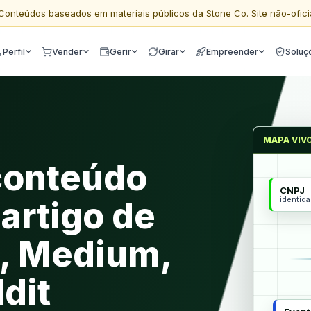
Conteúdos baseados em materiais públicos da Stone Co. Site não-ofici
Perfil
Vender
Gerir
Girar
Empreender
Soluç
MAPA VIV
conteúdo
CNPJ
identid
artigo de
a, Medium,
dit