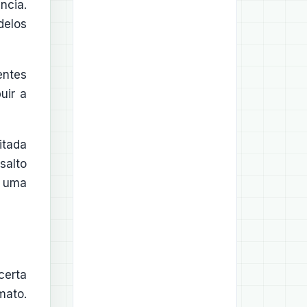
ncia.
delos
entes
uir a
itada
salto
e uma
certa
mato.