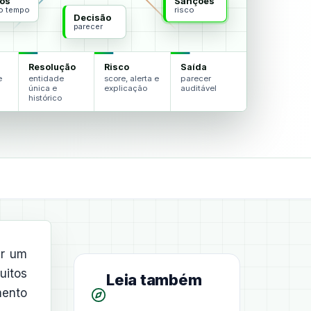
os
Sanções
do tempo
risco
Decisão
parecer
Resolução
Risco
Saída
e
entidade
score, alerta e
parecer
única e
explicação
auditável
histórico
ir um
uitos
Leia também
mento