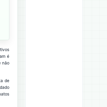
tivos
pam é
e não
ta de
 dado
matos