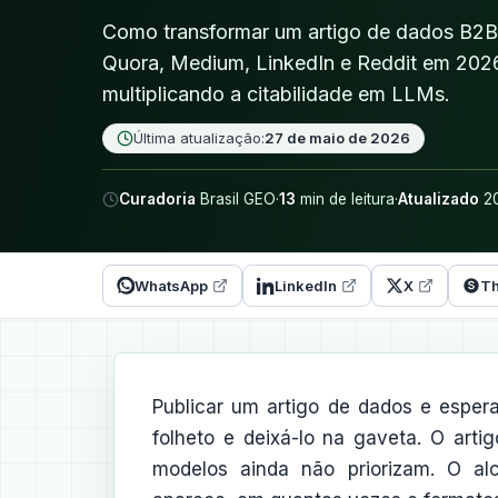
Como transformar um artigo de dados B2B
Quora, Medium, LinkedIn e Reddit em 2026
multiplicando a citabilidade em LLMs.
Última atualização:
27 de maio de 2026
Curadoria
Brasil GEO
·
13
min de leitura
·
Atualizado
20
WhatsApp
LinkedIn
X
Th
Publicar um artigo de dados e espe
folheto e deixá-lo na gaveta. O art
modelos ainda não priorizam. O a