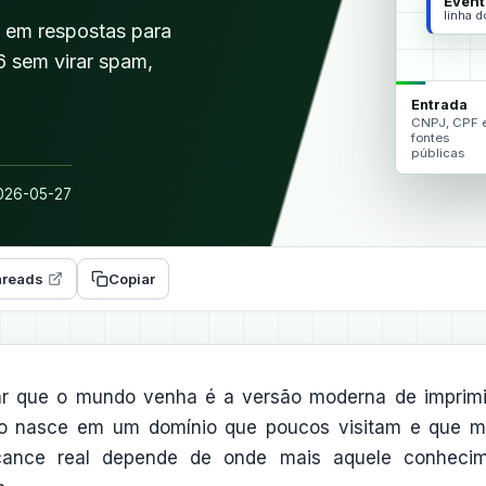
Event
linha 
 em respostas para
 sem virar spam,
Entrada
CNPJ, CPF 
fontes
públicas
26-05-27
reads
Copiar
rar que o mundo venha é a versão moderna de imprim
igo nasce em um domínio que poucos visitam e que m
lcance real depende de onde mais aquele conheci