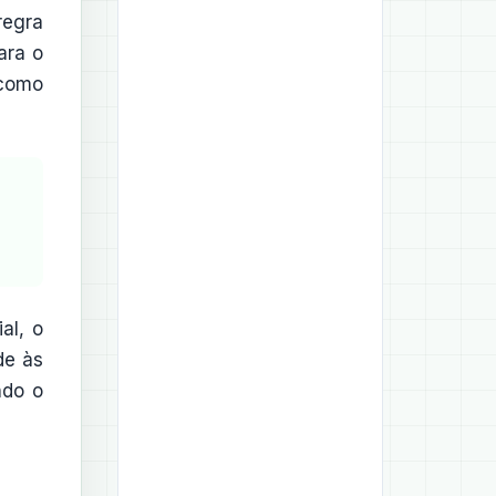
regra
ara o
 como
al, o
de às
ndo o