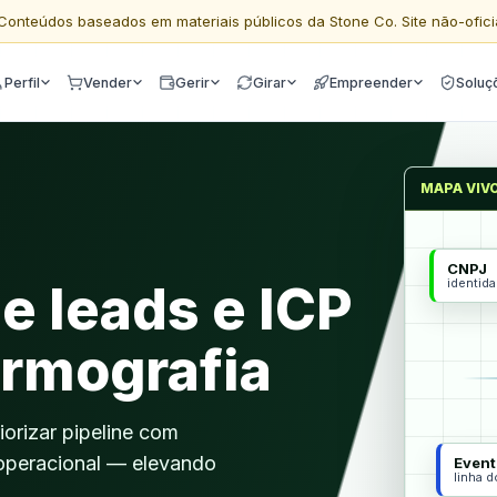
Conteúdos baseados em materiais públicos da Stone Co. Site não-ofici
Perfil
Vender
Gerir
Girar
Empreender
Soluç
MAPA VIV
CNPJ
identid
e leads e ICP
irmografia
riorizar pipeline com
e operacional — elevando
Event
linha 