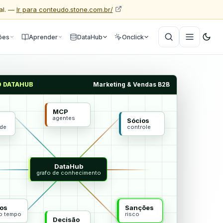
al. —
Ir para conteudo.stone.com.br/
ões
Aprender
DataHub
Onclick
O DATAHUB
Marketing & Vendas B2B
MCP
agentes
Sócios
ade
controle
DataHub
grafo de conhecimento
os
Sanções
do tempo
risco
Decisão