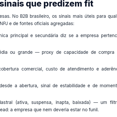
sinais que predizem fit
as. No B2B brasileiro, os sinais mais úteis para quali
PJ e de fontes oficiais agregadas:
ica principal e secundária diz se a empresa perten
édia ou grande — proxy de capacidade de compra
obertura comercial, custo de atendimento e aderên
esde a abertura, sinal de estabilidade e de momen
stral (ativa, suspensa, inapta, baixada) — um filt
 lead: a empresa que nem deveria estar no funil.