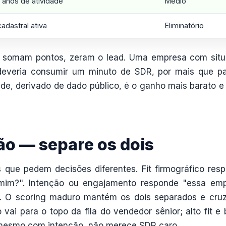
 anos de atividade
Médio
adastral ativa
Eliminatório
não somam pontos, zeram o lead. Uma empresa com sit
deveria consumir um minuto de SDR, por mais que p
dade, derivado de dado público, é o ganho mais barato e
ção — separe os dois
 que pedem decisões diferentes. Fit firmográfico res
mim?". Intenção ou engajamento responde "essa em
". O scoring maduro mantém os dois separados e cru
o vai para o topo da fila do vendedor sênior; alto fit e 
t, mesmo com intenção, não merece SDR caro.