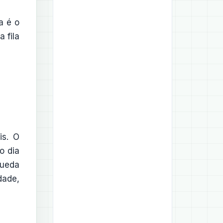
a é o
 fila
is. O
o dia
queda
dade,