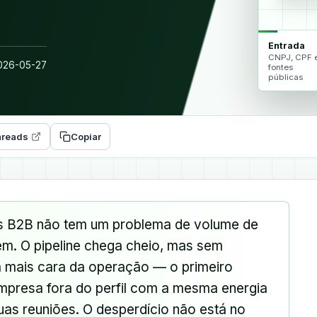
Entrada
CNPJ, CPF 
26-05-27
fontes
públicas
reads
Copiar
as B2B não tem um problema de volume de
m. O pipeline chega cheio, mas sem
a mais cara da operação — o primeiro
presa fora do perfil com a mesma energia
as reuniões. O desperdício não está no