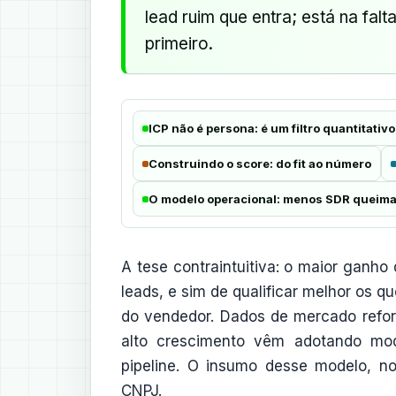
lead ruim que entra; está na falt
primeiro.
ICP não é persona: é um filtro quantitativo
Construindo o score: do fit ao número
O modelo operacional: menos SDR queim
A tese contraintuitiva: o maior gan
leads, e sim de qualificar melhor os q
do vendedor. Dados de mercado refor
alto crescimento vêm adotando mod
pipeline. O insumo desse modelo, no
CNPJ.