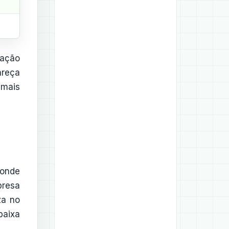
uação
areça
 mais
ponde
presa
za no
baixa