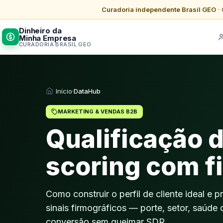
Curadoria independente Brasil GEO
· 
Dinheiro da
Minha Empresa
CURADORIA BRASIL GEO
Início
·
DataHub
MARKETING & VENDAS B2B
Qualificação d
scoring com f
Como construir o perfil de cliente ideal e p
sinais firmográficos — porte, setor, saúd
conversão sem queimar SDR.