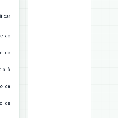
ficar
ce ao
 e de
cia à
to de
ro de