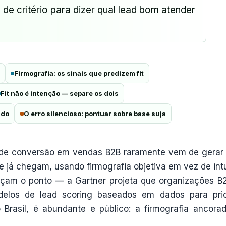
a de critério para dizer qual lead bom atender
Firmografia: os sinais que predizem fit
Fit não é intenção — separe os dois
ado
O erro silencioso: pontuar sobre base suja
ho de conversão em vendas B2B raramente vem de gerar
ue já chegam, usando firmografia objetiva em vez de int
çam o ponto — a Gartner projeta que organizações B
elos de lead scoring baseados em dados para prio
 Brasil, é abundante e público: a firmografia ancora