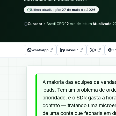
Última atualização:
27 de maio de 2026
Curadoria
Brasil GEO
·
12
min de leitura
·
Atualizado
20
WhatsApp
LinkedIn
X
Th
A maioria das equipes de vend
leads. Tem um problema de orde
prioridade, e o SDR gasta a hor
contato — tratando uma microem
de uma conta que fecharia em du