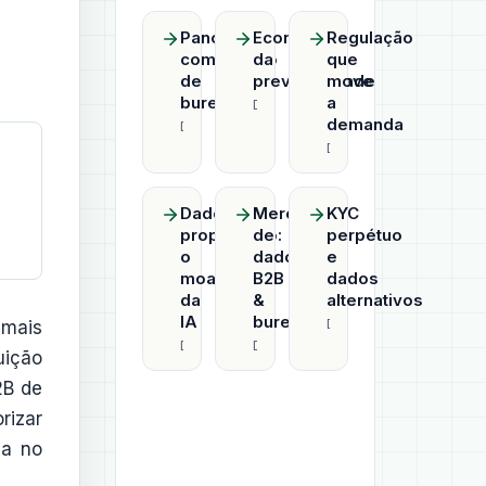
Panorama
Economia
Regulação
competitivo
da
que
de
previsibilidade
move
bureaus
a
Datahub
demanda
Datahub
Datahub
Dado
Mercado
KYC
proprietário:
de
perpétuo
o
dados
e
moat
B2B
dados
da
&
alternativos
IA
bureaus
Datahub
 mais
Datahub
Datahub
uição
2B de
rizar
da no