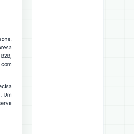
sona.
presa
 B2B,
r com
ecisa
a. Um
serve