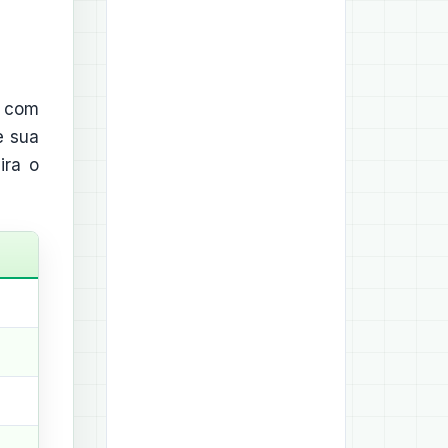
a com
e sua
ira o