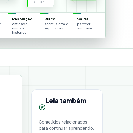
parecer
Resolução
Risco
Saída
e
entidade
score, alerta e
parecer
única e
explicação
auditável
histórico
Leia também
Conteúdos relacionados
para continuar aprendendo.