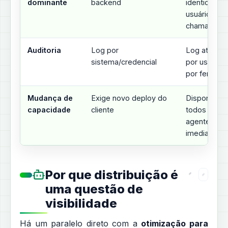
dominante
backend
identidade 
usuário por
chamada
Auditoria
Log por
Log atribuív
sistema/credencial
por usuário 
por ferrame
Mudança de
Exige novo deploy do
Disponível a
capacidade
cliente
todos os
agentes
imediatame
Por que distribuição é
uma questão de
visibilidade
Há um paralelo direto com a
otimização para