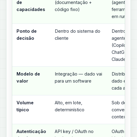
de
(documentação +
(agente list
capacidades
código fixo)
ferramentas
em runtime)
Ponto de
Dentro do sistema do
Dentro do
decisão
cliente
agente
(Copilot,
ChatGPT,
Claude)
Modelo de
Integração — dado vai
Distribuiçã
valor
para um software
dado entra
cada agent
Volume
Alto, em lote,
Sob demand
típico
determinístico
conversacio
contextual
Autenticação
API key / OAuth no
OAuth 2.1 c