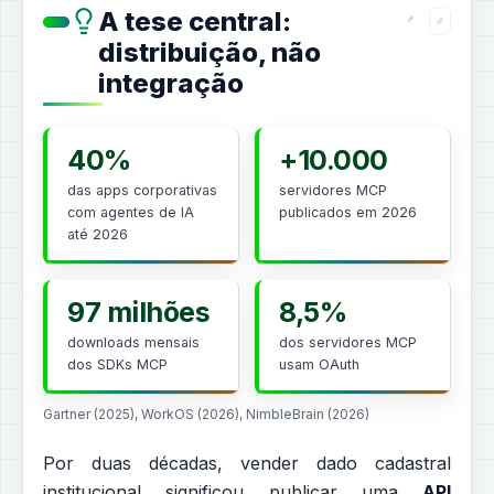
A tese central:
distribuição, não
integração
40%
+10.000
das apps corporativas
servidores MCP
com agentes de IA
publicados em 2026
até 2026
97 milhões
8,5%
downloads mensais
dos servidores MCP
dos SDKs MCP
usam OAuth
Gartner (2025), WorkOS (2026), NimbleBrain (2026)
Por duas décadas, vender dado cadastral
institucional significou publicar uma
API