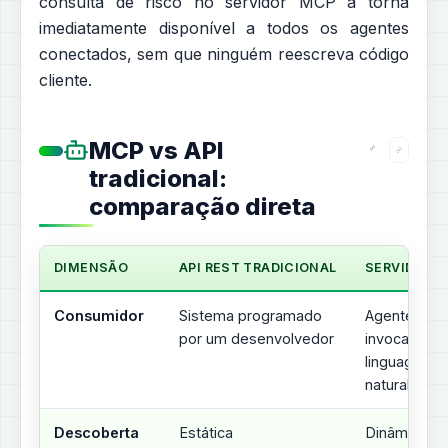
consulta de risco no servidor MCP a torna
imediatamente disponível a todos os agentes
conectados, sem que ninguém reescreva código
cliente.
MCP vs API
tradicional:
comparação direta
DIMENSÃO
API REST TRADICIONAL
SERVIDOR 
Consumidor
Sistema programado
Agente de I
por um desenvolvedor
invocado e
linguagem
natural
Descoberta
Estática
Dinâmica