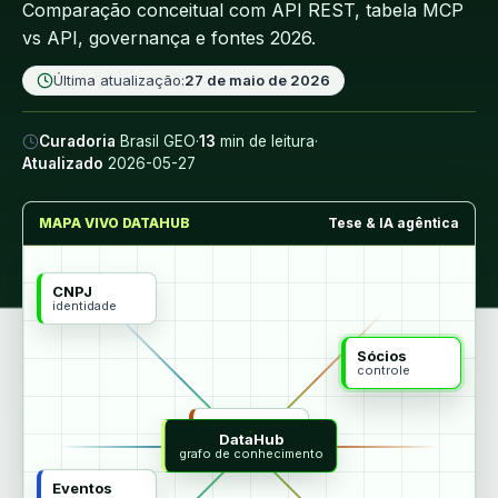
Comparação conceitual com API REST, tabela MCP
vs API, governança e fontes 2026.
Última atualização:
27 de maio de 2026
Curadoria
Brasil GEO
·
13
min de leitura
·
Atualizado
2026-05-27
MAPA VIVO DATAHUB
Tese & IA agêntica
CNPJ
identidade
Sócios
controle
MCP
DataHub
agentes
grafo de conhecimento
Eventos