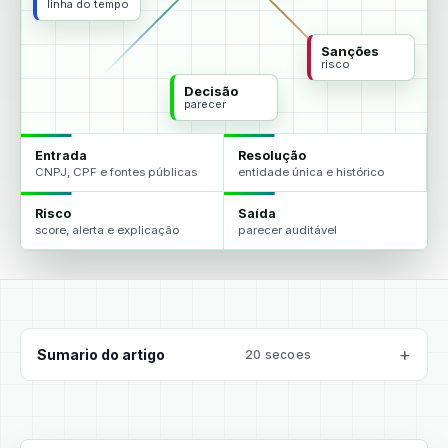
linha do tempo
Sanções
risco
Decisão
parecer
Entrada
Resolução
CNPJ, CPF e fontes públicas
entidade única e histórico
Risco
Saída
score, alerta e explicação
parecer auditável
Sumario do artigo
20 secoes