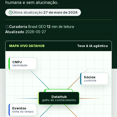
humana e sem alucinação.
Última atualização:
27 de maio de 2026
Curadoria
Brasil GEO
·
12
min de leitura
·
Atualizado
2026-05-27
MAPA VIVO DATAHUB
Tese & IA agêntica
CNPJ
identidade
Sócios
controle
MCP
DataHub
agentes
grafo de conhecimento
Eventos
linha do tempo