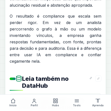
alucinação residual e abstenção apropriada.
O resultado é compliance que escala sem
perder rigor. Em vez de um analista
percorrendo o grafo à mão ou um modelo
inventando vínculos, a empresa ganha
respostas fundamentadas, com fonte, prontas
para decisão e para auditoria. Essa é a diferença
entre usar IA em compliance e confiar
cegamente nela.
Leia também no
DataHub
Knowledge Graph de CNPJ: o grafo
Início
Perfil
Hubs
Tools
Aprenda
societário como ativo de risco
—