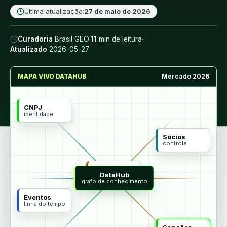
Última atualização:
27 de maio de 2026
Curadoria
Brasil GEO
·
11
min de leitura
·
Atualizado
2026-05-27
MAPA VIVO DATAHUB
Mercado 2026
CNPJ
identidade
Sócios
controle
MCP
DataHub
agentes
grafo de conhecimento
Eventos
linha do tempo