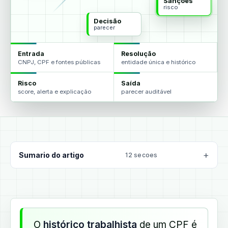
Sanções
risco
Decisão
parecer
Entrada
Resolução
CNPJ, CPF e fontes públicas
entidade única e histórico
Risco
Saída
score, alerta e explicação
parecer auditável
Sumario do artigo
12 secoes
O
histórico trabalhista
de um CPF é