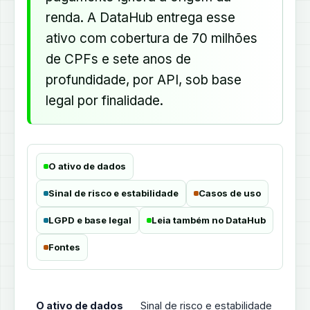
renda. A DataHub entrega esse
ativo com cobertura de 70 milhões
de CPFs e sete anos de
profundidade, por API, sob base
legal por finalidade.
O ativo de dados
Sinal de risco e estabilidade
Casos de uso
LGPD e base legal
Leia também no DataHub
Fontes
O ativo de dados
Sinal de risco e estabilidade
Cas