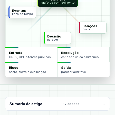
grafo de conhecimento
Eventos
linha do tempo
Sanções
risco
Decisão
parecer
Entrada
Resolução
CNPJ, CPF e fontes públicas
entidade única e histórico
Risco
Saída
score, alerta e explicação
parecer auditável
Sumario do artigo
17 secoes