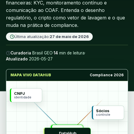
financeiras: KYC, monitoramento contínuo e
comunicação ao COAF. Entenda o desenho
regulatório, o cripto como vetor de lavagem e o que
muda na prática de compliance.
Última atualização:
27 de maio de 2026
Curadoria
Brasil GEO
·
14
min de leitura
·
Atualizado
2026-05-27
MAPA VIVO DATAHUB
Compliance 2026
CNPJ
identidade
Sócios
controle
MCP
DataHub
agentes