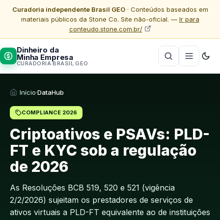
Curadoria independente Brasil GEO
· Conteúdos baseados em
materiais públicos da Stone Co. Site não-oficial. —
Ir para
conteudo.stone.com.br/
Dinheiro da
Minha Empresa
CURADORIA BRASIL GEO
Início
·
DataHub
COMPLIANCE 2026
Criptoativos e PSAVs: PLD-
FT e KYC sob a regulação
de 2026
As Resoluções BCB 519, 520 e 521 (vigência
2/2/2026) sujeitam os prestadores de serviços de
ativos virtuais a PLD-FT equivalente ao de instituições