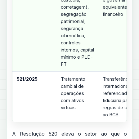
corretagem),
equivalentes ao 
segregação
financeiro
patrimonial,
segurança
cibernética,
controles
internos, capital
mínimo e PLD-
FT
521/2025
Tratamento
Transferências
cambial de
internacionais e 
operações
referenciados 
com ativos
fiduciária passam
virtuais
regras de câmbio
ao BCB
A Resolução 520 eleva o setor ao que o