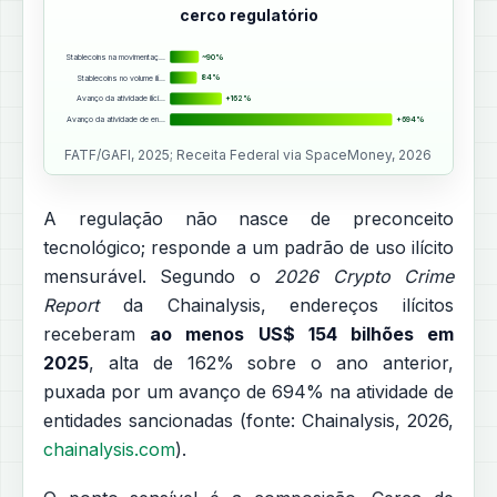
cerco regulatório
Stablecoins na movimentaç…
~90%
Stablecoins no volume ilí…
84%
Avanço da atividade ilíci…
+162%
Avanço da atividade de en…
+694%
FATF/GAFI, 2025; Receita Federal via SpaceMoney, 2026
A regulação não nasce de preconceito
tecnológico; responde a um padrão de uso ilícito
mensurável. Segundo o
2026 Crypto Crime
Report
da Chainalysis, endereços ilícitos
receberam
ao menos US$ 154 bilhões em
2025
, alta de 162% sobre o ano anterior,
puxada por um avanço de 694% na atividade de
entidades sancionadas (fonte: Chainalysis, 2026,
chainalysis.com
).