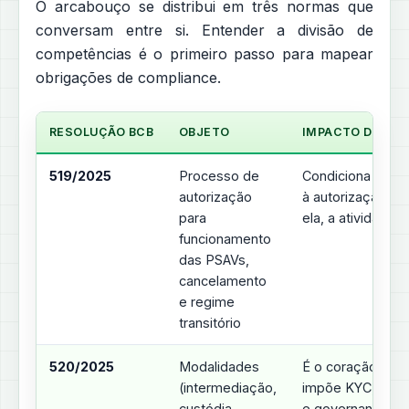
O arcabouço se distribui em três normas que
conversam entre si. Entender a divisão de
competências é o primeiro passo para mapear
obrigações de compliance.
RESOLUÇÃO BCB
OBJETO
IMPACTO DIRETO
519/2025
Processo de
Condiciona a ope
autorização
à autorização d
para
ela, a atividade 
funcionamento
das PSAVs,
cancelamento
e regime
transitório
520/2025
Modalidades
É o coração do r
(intermediação,
impõe KYC, mon
custódia,
e governança de 