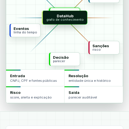
MCP
DataHub
agentes
grafo de conhecimento
Eventos
linha do tempo
Sanções
risco
Decisão
parecer
Entrada
Resolução
CNPJ, CPF e fontes públicas
entidade única e histórico
Risco
Saída
score, alerta e explicação
parecer auditável