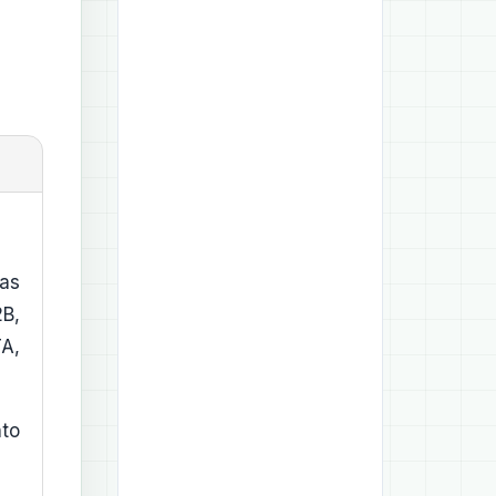
as
B,
TA,
to