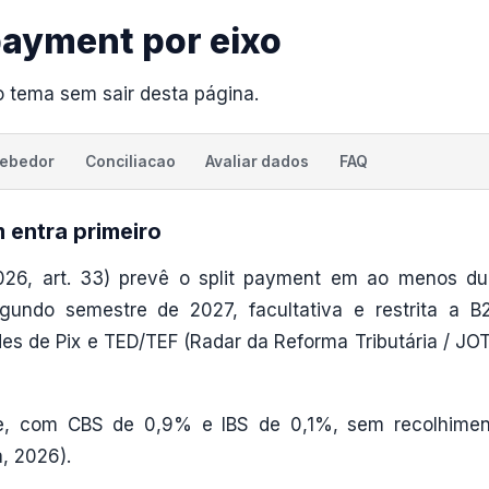
 payment por eixo
o tema sem sair desta página.
cebedor
Conciliacao
Avaliar dados
FAQ
 entra primeiro
26, art. 33) prevê o split payment em ao menos du
undo semestre de 2027, facultativa e restrita a B2
des de Pix e TED/TEF (Radar da Reforma Tributária / JO
e, com CBS de 0,9% e IBS de 0,1%, sem recolhimen
a, 2026).