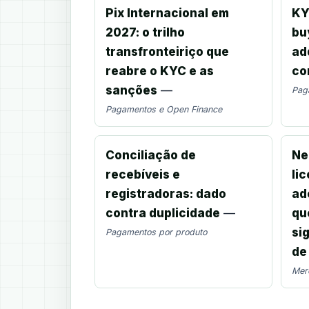
Pix Internacional em
KY
2027: o trilho
bu
transfronteiriço que
ad
reabre o KYC e as
co
sanções
—
Pag
Pagamentos e Open Finance
Conciliação de
Ne
recebíveis e
li
registradoras: dado
ad
contra duplicidade
—
qu
si
Pagamentos por produto
de
Mer