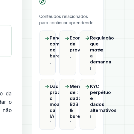
Conteúdos relacionados
para continuar aprendendo.
Panorama
Economia
Regulação
competitivo
da
que
de
previsibilidade
move
bureaus
a
Datahub
demanda
Datahub
Datahub
Dado
Mercado
KYC
proprietário:
de
perpétuo
o da
o
dados
e
dar o
moat
B2B
dados
, não
da
&
alternativos
IA
bureaus
Datahub
Datahub
Datahub