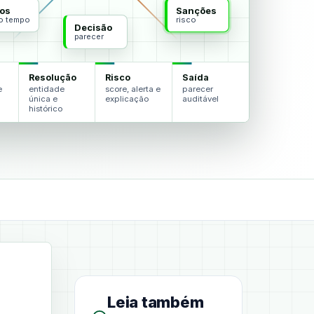
os
Sanções
do tempo
risco
Decisão
parecer
Resolução
Risco
Saída
e
entidade
score, alerta e
parecer
única e
explicação
auditável
histórico
Leia também