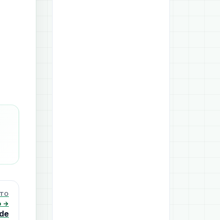
UTO
o →
 de