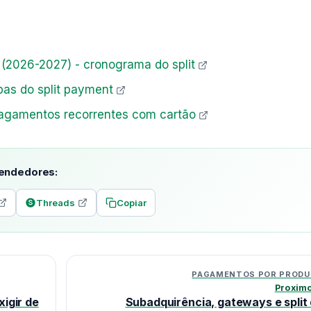
 (2026-2027) - cronograma do split
pas do split payment
 pagamentos recorrentes com cartão
eendedores:
Threads
Copiar
PAGAMENTOS POR PROD
Proxim
xigir de
Subadquirência, gateways e split