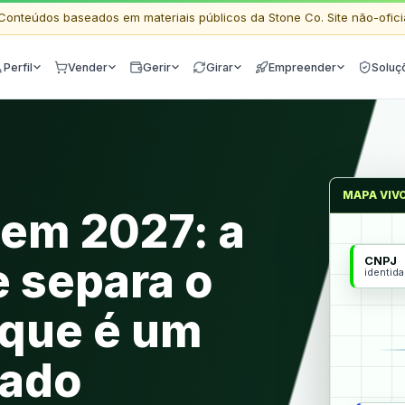
Conteúdos baseados em materiais públicos da Stone Co. Site não-ofici
Perfil
Vender
Gerir
Girar
Empreender
Soluç
MAPA VIV
 em 2027: a
CNPJ
e separa o
identid
 que é um
dado