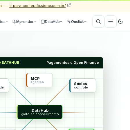
al. —
Ir para conteudo.stone.com.br/
ões
Aprender
DataHub
Onclick
O DATAHUB
Pagamentos e Open Finance
MCP
agentes
Sócios
ade
controle
DataHub
grafo de conhecimento