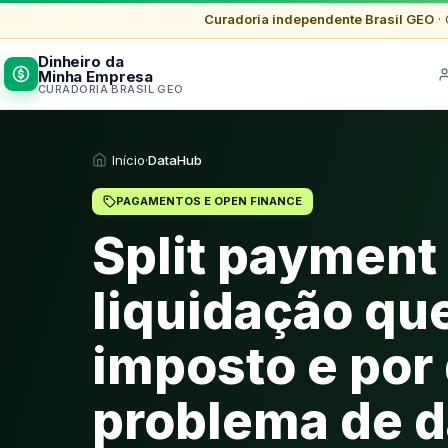
Curadoria independente Brasil GEO
· 
Dinheiro da
Minha Empresa
CURADORIA BRASIL GEO
Início
·
DataHub
PAGAMENTOS E OPEN FINANCE
Split payment
liquidação qu
imposto e por
problema de 