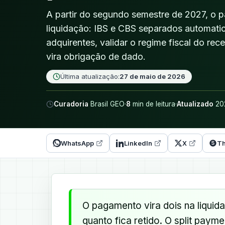
A partir do segundo semestre de 2027, o p
liquidação: IBS e CBS separados automati
adquirentes, validar o regime fiscal do re
vira obrigação de dado.
Última atualização:
27 de maio de 2026
Curadoria
Brasil GEO
·
8
min de leitura
·
Atualizado
20
WhatsApp
LinkedIn
X
Th
O pagamento vira dois na liquid
quanto fica retido. O split paym