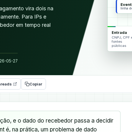
Event
agamento vira dois na
linha 
camente. Para IPs e
cebedor em tempo real
Entrada
CNPJ, CPF 
fontes
públicas
26-05-27
reads
Copiar
ação, e o dado do recebedor passa a decidir
ent é, na prática, um problema de dado