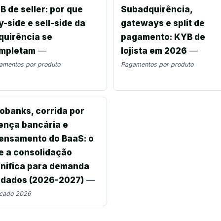
B de seller: por que
Subadquirência,
y-side e sell-side da
gateways e split de
quirência se
pagamento: KYB de
mpletam
—
lojista em 2026
—
amentos por produto
Pagamentos por produto
obanks, corrida por
cença bancária e
ensamento do BaaS: o
e a consolidação
gnifica para demanda
 dados (2026-2027)
—
cado 2026