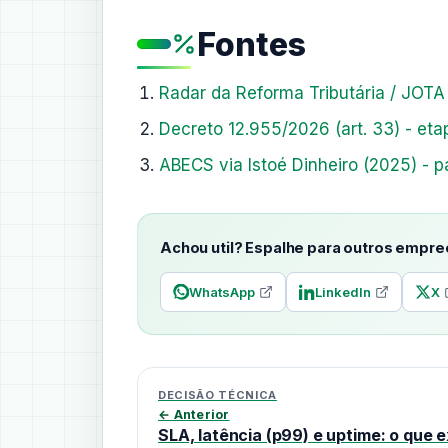
Fontes
Radar da Reforma Tributária / JOTA
Decreto 12.955/2026 (art. 33) - eta
ABECS via Istoé Dinheiro (2025) -
Achou util? Espalhe para outros empr
WhatsApp
LinkedIn
X
DECISÃO TÉCNICA
← Anterior
SLA, latência (p99) e uptime: o que e