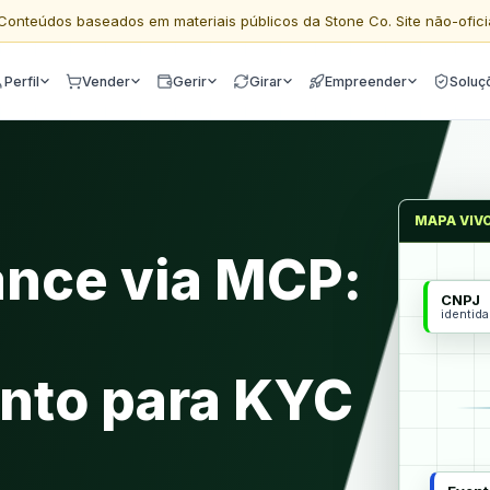
Conteúdos baseados em materiais públicos da Stone Co. Site não-ofici
Perfil
Vender
Gerir
Girar
Empreender
Soluç
MAPA VIV
ance via MCP:
CNPJ
identid
m
nto para KYC