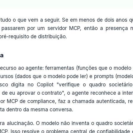
 tudo o que vem a seguir. Se em menos de dois anos q
passarem por um servidor MCP, então a presença 
ré-requisito de distribuição.
ca
recurso ao agente: ferramentas (funções que o modelo
cursos (dados que o modelo pode ler) e prompts (model
sco digita no Copilot "verifique o quadro societári
s de eu aprovar o contrato", o agente reconhece a inte
idor MCP de compliance, faz a chamada autenticada, r
sta dentro da mesma conversa.
ira alucinação. O modelo não inventa o quadro societá
CP. Isso resolve o problema central de confiabilidade 