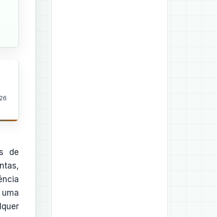
026
s de
ntas,
ência
r uma
lquer