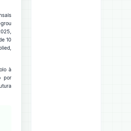
nsais
egrou
2025,
de 10
lied,
olo à
o por
utura