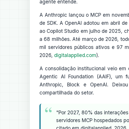
agente entende.
A Anthropic lançou o MCP em novemb
de SDK. A OpenAI adotou em abril de 
ao Copilot Studio em julho de 2025,
a 68 milhões. Até março de 2026, to
mil servidores públicos ativos e 97 m
2026,
digitalapplied.com
).
A consolidação institucional veio e
Agentic AI Foundation (AAIF), um f
Anthropic, Block e OpenAI. Deixo
compartilhada do setor.
"Por 2027, 80% das interações
servidores MCP hospedados po
citado em digitalapplied, 2026.