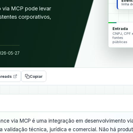
Event
linha 
 via MCP pode levar
stentes corporativos,
Entrada
CNPJ, CPF 
fontes
públicas
26-05-27
reads
Copiar
nce via MCP é uma integração em desenvolvimento vi
 a validação técnica, jurídica e comercial. Não há produ