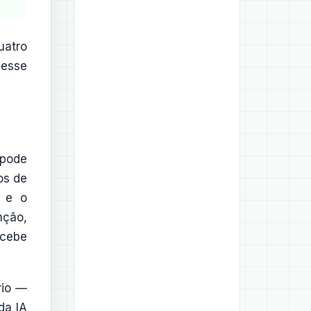
uatro
nesse
 pode
os de
o e o
nção,
ecebe
rio —
da IA