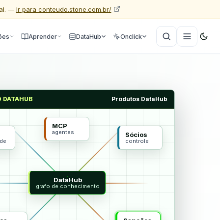
al. —
Ir para conteudo.stone.com.br/
ões
Aprender
DataHub
Onclick
O DATAHUB
Produtos DataHub
MCP
agentes
Sócios
ade
controle
DataHub
grafo de conhecimento