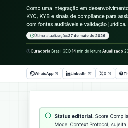
Como uma integração em desenvolvimento
KYC, KYB e sinais de compliance para assi
com fontes auditáveis e validação jurídica.
Última atualização:
27 de maio de 2026
Curadoria
Brasil GEO
·
14
min de leitura
·
Atualizado
20
WhatsApp
LinkedIn
X
Th
Status editorial.
Score Complia
Model Context Protocol, sujeita