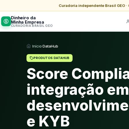
Curadoria independente Brasil GEO
· 
Dinheiro da
Minha Empresa
CURADORIA BRASIL GEO
Início
·
DataHub
PRODUTOS DATAHUB
Score Compli
integração e
desenvolvime
e KYB