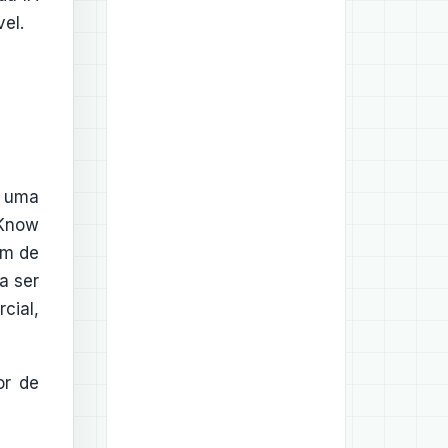
el.
m uma
(Know
em de
a ser
cial,
or de