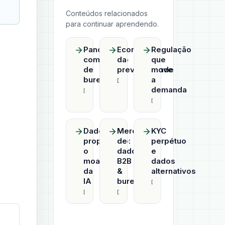
Conteúdos relacionados
para continuar aprendendo.
Panorama
Economia
Regulação
competitivo
da
que
de
previsibilidade
move
bureaus
a
Datahub
demanda
Datahub
Datahub
Dado
Mercado
KYC
proprietário:
de
perpétuo
o
dados
e
moat
B2B
dados
da
&
alternativos
IA
bureaus
Datahub
Datahub
Datahub