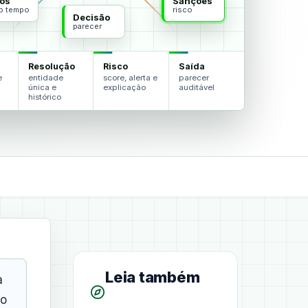
os
Sanções
do tempo
risco
Decisão
parecer
Resolução
Risco
Saída
e
entidade
score, alerta e
parecer
única e
explicação
auditável
histórico
Leia também
a
to