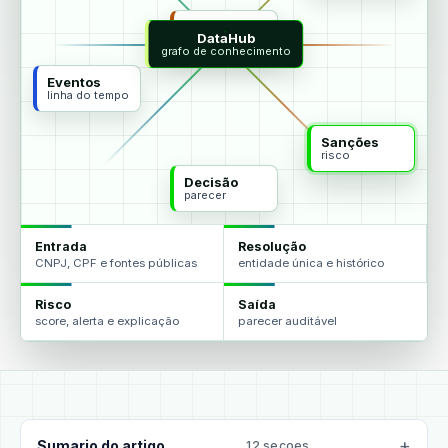
MCP
DataHub
agentes
grafo de conhecimento
Eventos
linha do tempo
Sanções
risco
Decisão
parecer
Entrada
Resolução
CNPJ, CPF e fontes públicas
entidade única e histórico
Risco
Saída
score, alerta e explicação
parecer auditável
Sumario do artigo
12 secoes