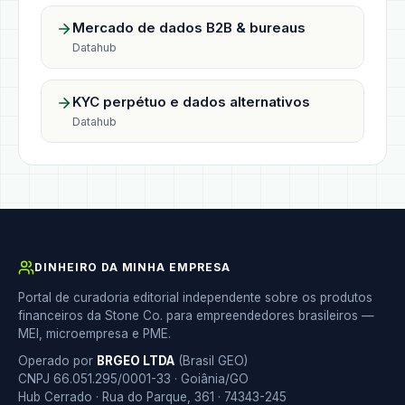
Mercado de dados B2B & bureaus
Datahub
KYC perpétuo e dados alternativos
Datahub
DINHEIRO DA MINHA EMPRESA
Portal de curadoria editorial independente sobre os produtos
financeiros da Stone Co. para empreendedores brasileiros —
MEI, microempresa e PME.
Operado por
BRGEO LTDA
(Brasil GEO)
CNPJ 66.051.295/0001-33 · Goiânia/GO
Hub Cerrado · Rua do Parque, 361 · 74343-245