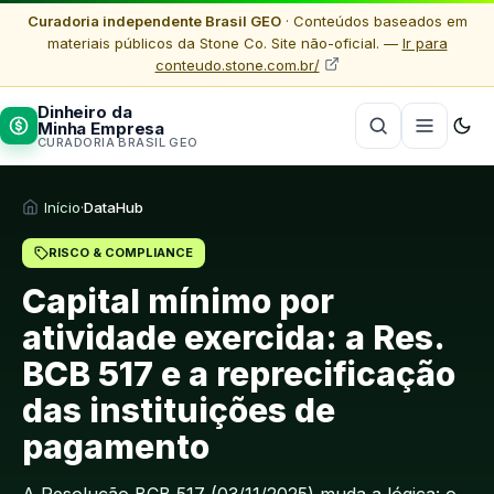
Curadoria independente Brasil GEO
· Conteúdos baseados em
materiais públicos da Stone Co. Site não-oficial. —
Ir para
conteudo.stone.com.br/
Dinheiro da
Minha Empresa
CURADORIA BRASIL GEO
Início
·
DataHub
RISCO & COMPLIANCE
Capital mínimo por
atividade exercida: a Res.
BCB 517 e a reprecificação
das instituições de
pagamento