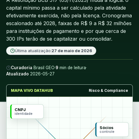
A Resolução BCB 517 (03/11/2025) muda a lógica: o
capital mínimo passa a ser calculado pela atividade
efetivamente exercida, não pela licença. Cronograma
escalonado até 2028, faixas de R$ 9 a R$ 32 milhões
para instituições de pagamento e por que cerca de
300 IPs terão de se capitalizar ou consolidar.
Última atualização:
27 de maio de 2026
Curadoria
Brasil GEO
·
9
min de leitura
·
Atualizado
2026-05-27
MAPA VIVO DATAHUB
Risco & Compliance
CNPJ
identidade
Sócios
controle