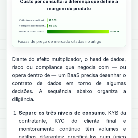
Custo por consulta: a diferença que define a
margem do produto
Validação cadastral (pont…
R$ 0,05
Validação cadastral (pont…
R$ 0,50
Consulta de bureau com sc…
acima de R$ 30
Faixas de preço de mercado citadas no artigo
Diante do efeito multiplicador, o head de dados,
risco ou compliance que negocia com — ou
opera dentro de — um BaaS precisa desenhar o
contrato de dados em torno de algumas
decisões. A sequência abaixo organiza a
diligência.
Separe os três níveis de consumo.
KYB da
contratante, KYC do cliente final e
monitoramento contínuo têm volumes e
gatilhos diferentes; precificá-los num único