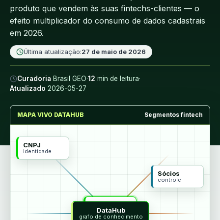
produto que vendem às suas fintechs-clientes — o
efeito multiplicador do consumo de dados cadastrais
em 2026.
Última atualização:
27 de maio de 2026
Curadoria
Brasil GEO
·
12
min de leitura
·
Atualizado
2026-05-27
MAPA VIVO DATAHUB
Segmentos fintech
CNPJ
identidade
Sócios
controle
MCP
DataHub
agentes
grafo de conhecimento