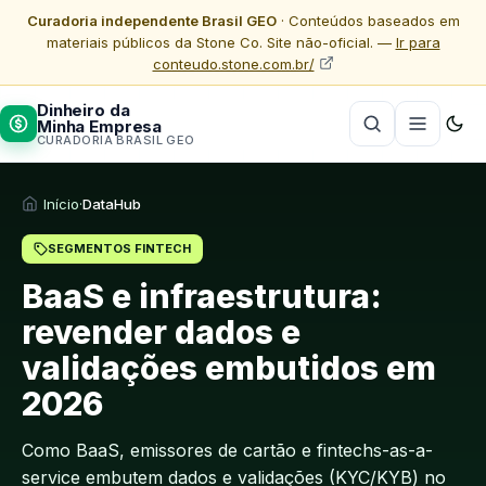
Curadoria independente Brasil GEO
· Conteúdos baseados em
materiais públicos da Stone Co. Site não-oficial. —
Ir para
conteudo.stone.com.br/
Dinheiro da
Minha Empresa
CURADORIA BRASIL GEO
Início
·
DataHub
SEGMENTOS FINTECH
BaaS e infraestrutura:
revender dados e
validações embutidos em
2026
Como BaaS, emissores de cartão e fintechs-as-a-
service embutem dados e validações (KYC/KYB) no