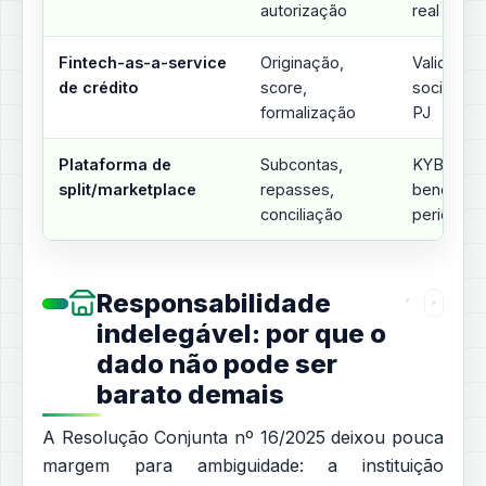
autorização
real
Fintech-as-a-service
Originação,
Validação
de crédito
score,
societári
formalização
PJ
Plataforma de
Subcontas,
KYB de c
split/marketplace
repasses,
beneficiár
conciliação
periódica
Responsabilidade
indelegável: por que o
dado não pode ser
barato demais
A Resolução Conjunta nº 16/2025 deixou pouca
margem para ambiguidade: a instituição