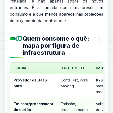
instalada, e não apenas sobre os novos
entrantes. É a camada que mais cresce em
consumo e a que menos aparece nas projeções
de orçamento da contratante.
Quem consome o quê:
mapa por figura de
infraestrutura
FIGURA
O QUE EMBUTE
DADO CA
Provedor de BaaS
Conta, Pix, core
KYB da co
puro
banking
massa dos
monitora
Emissor/processador
Emissão,
Validação
de cartão
processamento,
de vida, 