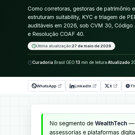
Como corretoras, gestoras de patrimônio e 
estruturam suitability, KYC e triagem de 
auditáveis em 2026, sob CVM 30, Código
e Resolução COAF 40.
Última atualização:
27 de maio de 2026
Curadoria
Brasil GEO
·
13
min de leitura
·
Atualizado
20
WhatsApp
LinkedIn
X
Th
No segmento de
WealthTech
— 
assessorias e plataformas digita