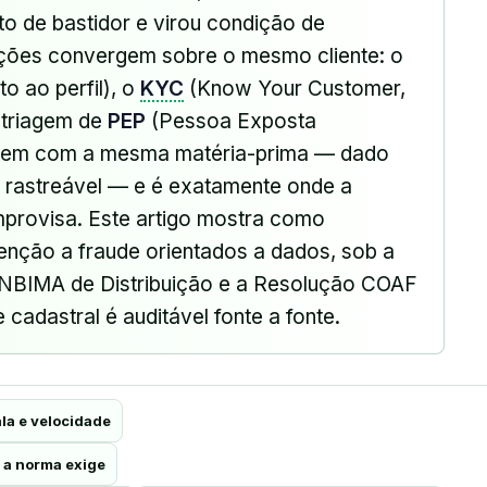
o de bastidor e virou condição de
ações convergem sobre o mesmo cliente: o
 ao perfil), o
KYC
(Know Your Customer,
 triagem de
PEP
(Pessoa Exposta
olvem com a mesma matéria-prima — dado
 e rastreável — e é exatamente onde a
mprovisa. Este artigo mostra como
evenção a fraude orientados a dados, sob a
NBIMA de Distribuição e a Resolução COAF
cadastral é auditável fonte a fonte.
la e velocidade
e a norma exige