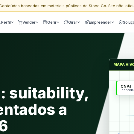
Conteúdos baseados em materiais públicos da Stone Co. Site não-ofici
Perfil
Vender
Gerir
Girar
Empreender
Soluç
MAPA VIV
CNPJ
 suitability,
identid
entados a
6