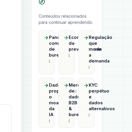
Conteúdos relacionados
para continuar aprendendo.
Panorama
Economia
Regulação
competitivo
da
que
de
previsibilidade
move
bureaus
a
Datahub
demanda
Datahub
Datahub
Dado
Mercado
KYC
proprietário:
de
perpétuo
o
dados
e
moat
B2B
dados
da
&
alternativos
IA
bureaus
Datahub
Datahub
Datahub