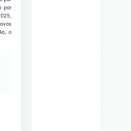
o por
2025,
novos
ão, o