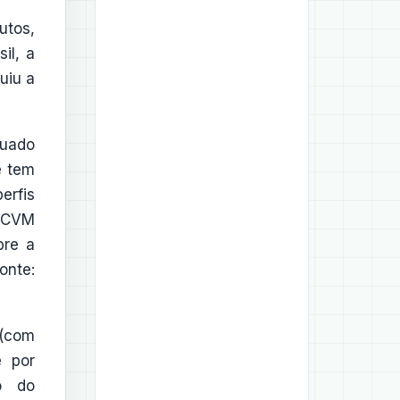
utos,
il, a
uiu a
quado
e tem
erfis
A CVM
bre a
onte:
 (com
e por
o do