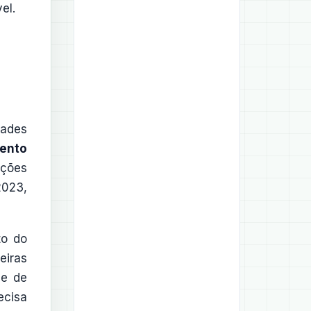
el.
dades
mento
ações
2023,
to do
eiras
de de
ecisa