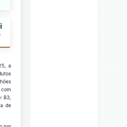
i
h
25, a
dutos
lhões
o com
: B3,
ta de
o por