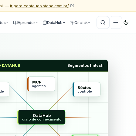
al. —
Ir para conteudo.stone.com.br/
ões
Aprender
DataHub
Onclick
O DATAHUB
Segmentos fintech
MCP
agentes
Sócios
ade
controle
DataHub
grafo de conhecimento