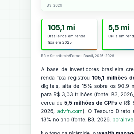
B3, 2026
105,1 mi
5,5 mi
Brasileiros em renda
CPFs em renda
fixa em 2025
B3 e Smartbrain/Forbes Brasil, 2025-2026
A base de investidores brasileira c
renda fixa registrou
105,1 milhões de
digitais, alta de 15% sobre os 90,9 
para R$ 3,03 trilhões (fonte: B3, 2026
cerca de
5,5 milhões de CPFs
e R$ 6
2026,
advfn.com
). O Tesouro Diret
13% no ano (fonte: B3, 2026,
borainve
No topo da pirâmide, o
wealth mana