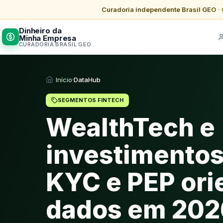
Curadoria independente Brasil GEO
· 
Dinheiro da
Minha Empresa
CURADORIA BRASIL GEO
Início
·
DataHub
SEGMENTOS FINTECH
WealthTech e
investimentos:
KYC e PEP ori
dados em 202