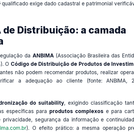
é
qualificado exige dado cadastral e patrimonial verificáv
de Distribuição: a camada
a
rregulação da
ANBIMA
(Associação Brasileira das Enti
s). O
Código de Distribuição de Produtos de Investi
ipantes não podem recomendar produtos, realizar oper
rificar a adequação ao cliente (fonte: ANBIMA, 
dronização do suitability
, exigindo classificação tan
as específicas para
produtos complexos
e para cart
 privacidade, segurança da informação e continuida
ima.com.br
). O efeito prático: a mesma operação pr