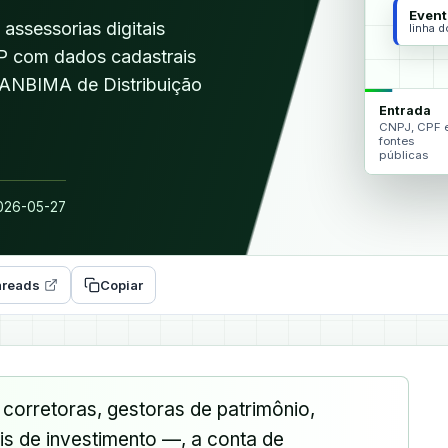
Event
assessorias digitais
linha 
PEP com dados cadastrais
 ANBIMA de Distribuição
Entrada
CNPJ, CPF 
fontes
públicas
26-05-27
reads
Copiar
corretoras, gestoras de patrimônio,
is de investimento —, a conta de