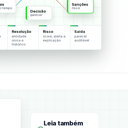
os
Sanções
do tempo
risco
Decisão
parecer
Resolução
Risco
Saída
e
entidade
score, alerta e
parecer
única e
explicação
auditável
histórico
Leia também