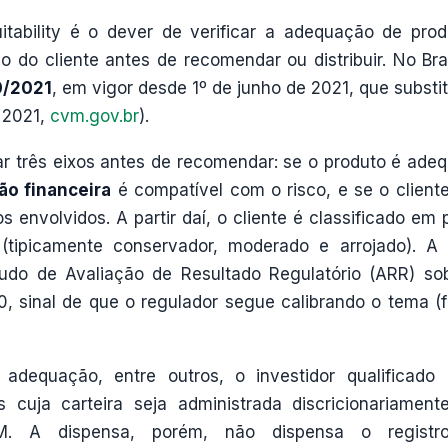
tability é o dever de verificar a adequação de prod
o do cliente antes de recomendar ou distribuir. No Bras
0/2021
, em vigor desde 1º de junho de 2021, que substit
 2021,
cvm.gov.br
).
ar três eixos antes de recomendar: se o produto é ade
ão financeira
é compatível com o risco, e se o client
 envolvidos. A partir daí, o cliente é classificado em p
 (tipicamente conservador, moderado e arrojado). 
udo de Avaliação de Resultado Regulatório (ARR) so
30, sinal de que o regulador segue calibrando o tema (f
adequação, entre outros, o investidor qualificado
s cuja carteira seja administrada discricionariament
VM. A dispensa, porém, não dispensa o registr