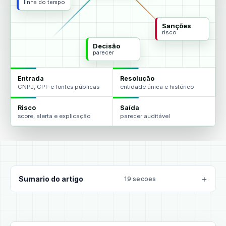
linha do tempo
Sanções
risco
Decisão
parecer
Entrada
Resolução
CNPJ, CPF e fontes públicas
entidade única e histórico
Risco
Saída
score, alerta e explicação
parecer auditável
Sumario do artigo
19 secoes