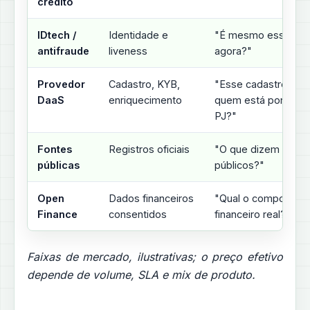
crédito
IDtech /
Identidade e
"É mesmo essa pes
antifraude
liveness
agora?"
Provedor
Cadastro, KYB,
"Esse cadastro é vá
DaaS
enriquecimento
quem está por trás 
PJ?"
Fontes
Registros oficiais
"O que dizem os ór
públicas
públicos?"
Open
Dados financeiros
"Qual o comportam
Finance
consentidos
financeiro real?"
Faixas de mercado, ilustrativas; o preço efetivo
depende de volume, SLA e mix de produto.