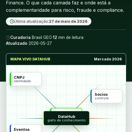
Finance. O que cada camada faz e onde está a
complementaridade para risco, fraude e compliance.
Última atualização:
27 de maio de 2026
Curadoria
Brasil GEO
·
12
min de leitura
·
Atualizado
2026-05-27
MAPA VIVO DATAHUB
Mercado 2026
CNPJ
identidade
Sócios
controle
MCP
DataHub
agentes
grafo de conhecimento
Eventos