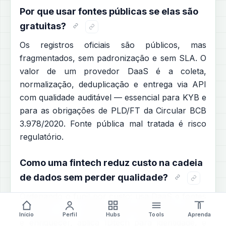
Por que usar fontes públicas se elas são
gratuitas?
Os registros oficiais são públicos, mas
fragmentados, sem padronização e sem SLA. O
valor de um provedor DaaS é a coleta,
normalização, deduplicação e entrega via API
com qualidade auditável — essencial para KYB e
para as obrigações de PLD/FT da Circular BCB
3.978/2020. Fonte pública mal tratada é risco
regulatório.
Como uma fintech reduz custo na cadeia
de dados sem perder qualidade?
Ordenando o funil por custo: usa DaaS e fontes
públicas como primeira linha barata para filtrar
Início
Perfil
Hubs
Tools
Aprenda
e enriquecer, aplica IDtech para identidade, e