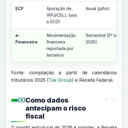
ECF
Apuração de
Anual (julho)
IRPJ/CSLL (usa
a ECD)
e-
Movimentação
Semestral (2º sem./2
Financeira
financeira
2026)
reportada por
terceiros
Fonte: compilação a partir de calendários
tributários 2026 (
Tax Group
) e Receita Federal.
Como dados
antecipam o risco
fiscal
O insight estrutural de 2026 é simples: a Receita