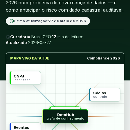
2026 num problema de governança de dados — e
como antecipar o risco com dado cadastral auditável.
Última atualização:
27 de maio de 2026
Curadoria
Brasil GEO
·
12
min de leitura
·
Atualizado
2026-05-27
MAPA VIVO DATAHUB
Compliance 2026
CNPJ
identidade
Sócios
controle
MCP
DataHub
agentes
grafo de conhecimento
Eventos