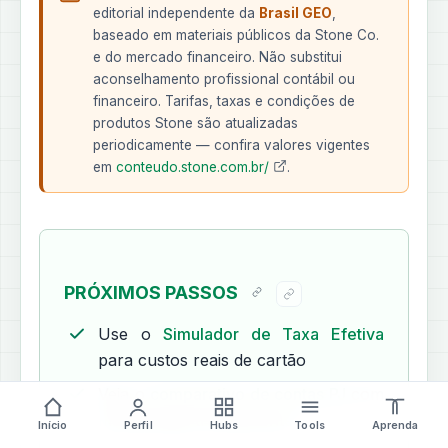
editorial independente da
Brasil GEO
,
baseado em materiais públicos da Stone Co.
e do mercado financeiro. Não substitui
aconselhamento profissional contábil ou
financeiro. Tarifas, taxas e condições de
produtos Stone são atualizadas
periodicamente — confira valores vigentes
em
conteudo.stone.com.br/
.
PRÓXIMOS PASSOS
Use o
Simulador de Taxa Efetiva
para custos reais de cartão
Veja o
comparativo de contas PJ
com
metodologia transparente
Início
Perfil
Hubs
Tools
Aprenda