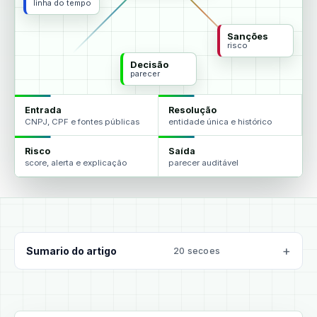
linha do tempo
Sanções
risco
Decisão
parecer
Entrada
Resolução
CNPJ, CPF e fontes públicas
entidade única e histórico
Risco
Saída
score, alerta e explicação
parecer auditável
Sumario do artigo
20 secoes