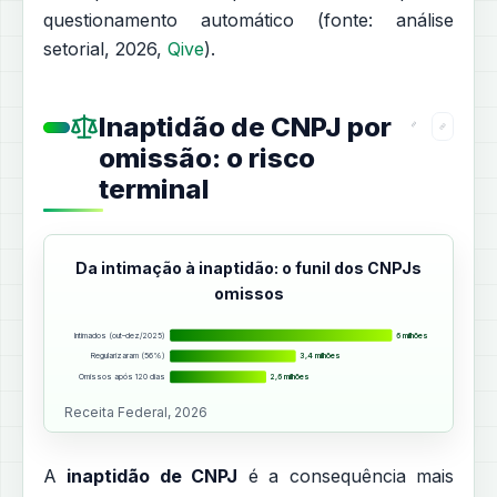
questionamento automático (fonte: análise
setorial, 2026,
Qive
).
Inaptidão de CNPJ por
omissão: o risco
terminal
Da intimação à inaptidão: o funil dos CNPJs
omissos
Intimados (out–dez/2025)
6 milhões
Regularizaram (56%)
3,4 milhões
Omissos após 120 dias
2,6 milhões
Receita Federal, 2026
A
inaptidão de CNPJ
é a consequência mais