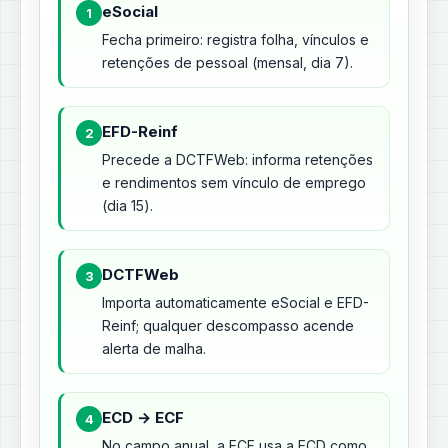
eSocial
1
Fecha primeiro: registra folha, vínculos e
retenções de pessoal (mensal, dia 7).
EFD-Reinf
2
Precede a DCTFWeb: informa retenções
e rendimentos sem vínculo de emprego
(dia 15).
DCTFWeb
3
Importa automaticamente eSocial e EFD-
Reinf; qualquer descompasso acende
alerta de malha.
ECD → ECF
4
No campo anual, a ECF usa a ECD como