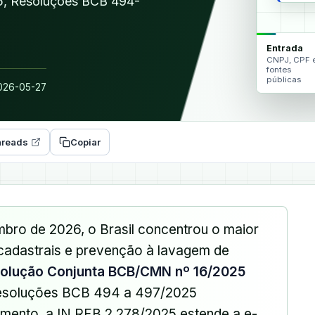
25, Resoluções BCB 494-
Entrada
CNPJ, CPF 
fontes
públicas
26-05-27
reads
Copiar
bro de 2026, o Brasil concentrou o maior
 cadastrais e prevenção à lavagem de
olução Conjunta BCB/CMN nº 16/2025
Resoluções BCB 494 a 497/2025
amento, a IN RFB 2.278/2025 estende a e-