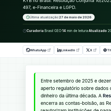
KYB no Brasil: Resolução Conjunta 16/20
497, e-Financeira e LGPD.
Última atualização:
27 de maio de 2026
Curadoria
Brasil GEO
·
14
min de leitura
·
Atualizado
20
WhatsApp
LinkedIn
X
Th
Entre setembro de 2025 e dezem
aperto regulatório sobre dados
dinheiro da última década. A
Res
encerra as contas-bolsão, as 
reautorizam instituições de pag