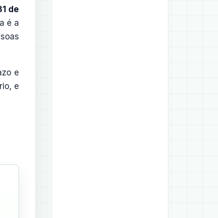
31 de
a é a
soas
azo e
io, e