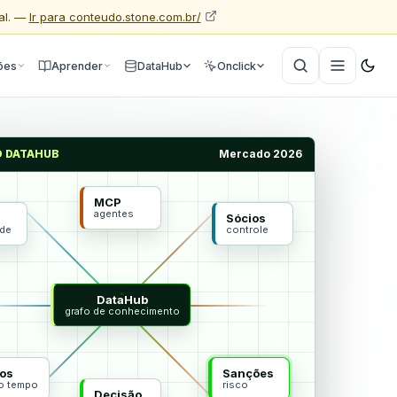
al. —
Ir para conteudo.stone.com.br/
ões
Aprender
DataHub
Onclick
O DATAHUB
Mercado 2026
MCP
agentes
Sócios
ade
controle
DataHub
grafo de conhecimento
os
Sanções
do tempo
risco
Decisão