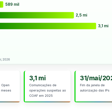
589 mil
2,5 mi
3,1 mi
r, 2026
3,1 mi
31/mai/20
o Open
Comunicações de
Fim da janela de
2 meses
operações suspeitas ao
autorização das IPs
COAF em 2025