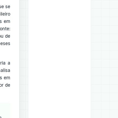
ue se
leiro
os em
onte:
ou de
meses
ria a
alisa
es em
or de
m