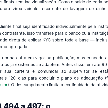
es finais sem individualização. Como o saldo de cada p
trutura virou veículo recorrente de lavagem de dinhei
iente final seja identificado individualmente pela instit
contratante. Isso transfere para o banco ou a instituiç
ade direta de aplicar KYC sobre toda a base — inclus
forma agregada.
A norma entra em vigor na publicação, mas concede 
atos já existentes se adaptem. Antes disso, em até 90 
liar sua carteira e comunicar ao supervisor se es
mais 120 dias para concluir o plano de adequação (f
m.br
). O descumprimento limita a continuidade da ativid
 494 a 497: o