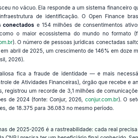
sceu no vácuo. Ela responde a um sistema financeiro q
nfraestrutura de identificação. O Open Finance brasi
s conectados
e 154 milhões de consentimentos ativ
e como o maior ecossistema do mundo no formato (f
com.br
). O número de pessoas jurídicas conectadas salt
il em abril de 2025, um crescimento de 146% em doze 
sil, 2026).
liosa fica a fraude de identidade — e mais necessá
role de Atividades Financeiras), órgão que recebe e an
, registrou um recorde de 3,1 milhões de comunicaçõ
es de 2024 (fonte: Conjur, 2026,
conjur.com.br
). O set
es, de 18.375 para 36.083 no mesmo período.
mas de 2025-2026 é a rastreabilidade: cada real precisa
cada CNPJ precisa ter um beneficiário final conhecido. Se