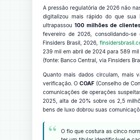
A pressão regulatória de 2026 não na
digitalizou mais rápido do que sua i
ultrapassou
100 milhões de cliente
fevereiro de 2026, consolidando-s
Finsiders Brasil, 2026,
finsidersbrasil.
239 mil em abril de 2024 para 589 m
(fonte: Banco Central, via Finsiders Bra
Quanto mais dados circulam, mais va
verificação. O
COAF
(Conselho de Cont
comunicações de operações suspeitas
2025, alta de 20% sobre os 2,5 milhõ
bens de luxo dobrou suas comunicaçõ
O fio que costura as cinco nor
ter um titular identificável e 