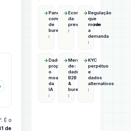
Panorama
Economia
Regulação
competitivo
da
que
de
previsibilidade
move
bureaus
a
Datahub
demanda
Datahub
Datahub
Dado
Mercado
KYC
proprietário:
de
perpétuo
o
dados
e
moat
B2B
dados
da
&
alternativos
s
IA
bureaus
Datahub
Datahub
Datahub
. É o
31 de