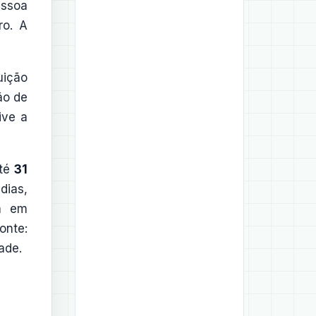
essoa
ro. A
uição
ão de
ive a
até
31
dias,
tá em
onte:
ade.