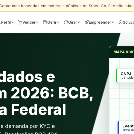
Conteúdos baseados em materiais públicos da Stone Co. Site não-ofici
Perfil
Vender
Gerir
Girar
Empreender
Soluç
MAPA VIV
dados e
CNPJ
identid
m 2026: BCB,
a Federal
ia demanda por KYC e
Event
linha 