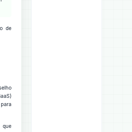
io de
selho
aaS)
 para
, que