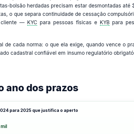
ontas-bolsão herdadas precisam estar desmontadas até
atas, o que separa continuidade de cessação compulsóri
 cliente —
KYC
para pessoas físicas e
KYB
para pes
al de cada norma: o que ela exige, quando vence o pr
do cadastral confiável em insumo regulatório obrigatór
o ano dos prazos
2024 para 2025 que justifica o aperto
 mil